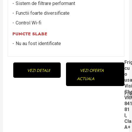
Sistem de filtrare performant
Functii foarte diversificate
Control Wi-fi
PUNCTE SLABE
Nu au fost identificate
Continue
Fri
cu
VEZI DETALII
VEZI OFERTA
Reading
o
ACTUALA
us
Vis
Ch
Pre
Pre
VR
84
pos
81
l,
Cla
A+