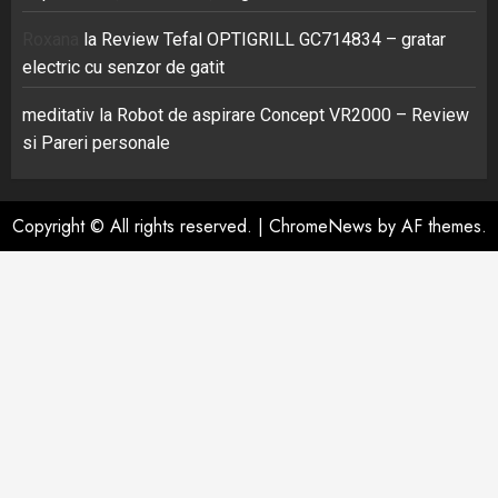
Roxana
la
Review Tefal OPTIGRILL GC714834 – gratar
electric cu senzor de gatit
meditativ
la
Robot de aspirare Concept VR2000 – Review
si Pareri personale
Copyright © All rights reserved.
|
ChromeNews
by AF themes.