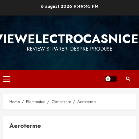
Skip
6 august 2026
9:49:46 PM
to
content
VIEWELECTROCASNICE
REVIEW SI PARERI DESPRE PRODUSE
Primary
Menu
Home
Electronice
Climatizare
Aeroterme
Aeroterme