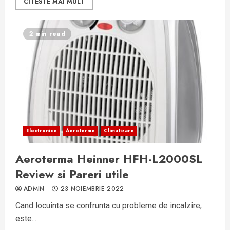
CITESTE MAI MULT
2 min read
Electronice
Aeroterme
Climatizare
Aeroterma Heinner HFH-L2000SL
Review si Pareri utile
ADMIN
23 NOIEMBRIE 2022
Cand locuinta se confrunta cu probleme de incalzire,
este...