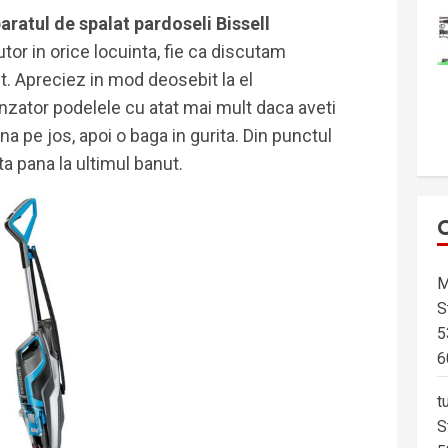
aratul de spalat pardoseli Bissell
utor in orice locuinta, fie ca discutam
t. Apreciez in mod deosebit la el
nzator podelele cu atat mai mult daca aveti
a pe jos, apoi o baga in gurita. Din punctul
a pana la ultimul banut.
M
S
5
6
t
S