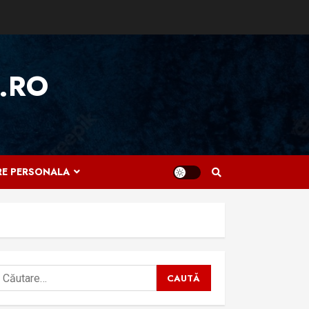
.RO
IRE PERSONALA
aută
upă: