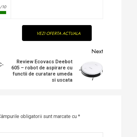
/10
VEZI OFERTA ACTUALA
Next
Review Ecovacs Deebot
C-
605 – robot de aspirare cu
Previous
Next
functii de curatare umeda
post:
post:
si uscata
Câmpurile obligatorii sunt marcate cu
*