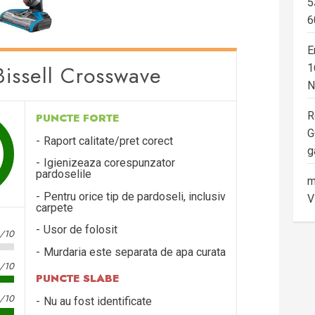
5
6
E
Bissell Crosswave
1
N
R
PUNCTE FORTE
G
Raport calitate/pret corect
g
Igienizeaza corespunzator
pardoselile
m
Pentru orice tip de pardoseli, inclusiv
V
carpete
Usor de folosit
4/10
Murdaria este separata de apa curata
/10
PUNCTE SLABE
/10
Nu au fost identificate