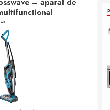
rosswave – aparat de
multifunctional
EAD