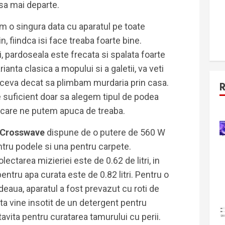
sa mai departe.
em o singura data cu aparatul pe toate
n, fiindca isi face treaba foarte bine.
i, pardoseala este frecata si spalata foarte
ianta clasica a mopului si a galetii, va veti
ceva decat sa plimbam murdaria prin casa.
e suficient doar sa alegem tipul de podea
 care ne putem apuca de treaba.
l Crosswave
dispune de o putere de 560 W
ntru podele si una pentru carpete.
ectarea mizieriei este de 0.62 de litri, in
entru apa curata este de 0.82 litri. Pentru o
deaua, aparatul a fost prevazut cu roti de
ta vine insotit de un detergent pentru
tavita pentru curatarea tamurului cu perii.