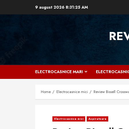
Skip
9 august 2026
8:31:26 AM
to
content
RE
ELECTROCASNICE MARI
ELECTROCASNIC
Home
Electrocasnice mici
Review Bissell Crossw
Electrocasnice mici
Aspiratoare