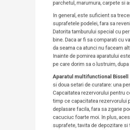
parchetul, marumura, carpete si a
In general, este suficient sa trec
suprafetele podelei, fara sa reveni
Datorita tamburului special cu per
bine. Daca ar fi sa comparati cu var
da seama ca atunci nu faceam alt
Inainte de pornirea aparatului est
pe care dorim sa o lustruim, dupa
Aparatul multifunctional Bissel
si doua setari de curatare: una pe
Capcaitatea rezervorului pentru col
timp ce capacitatea rezervorului p
deplasare facila, fara sa zgarie po
cacuciuc foarte moi. In plus, aces
suprafete, tavita de depozitare si 