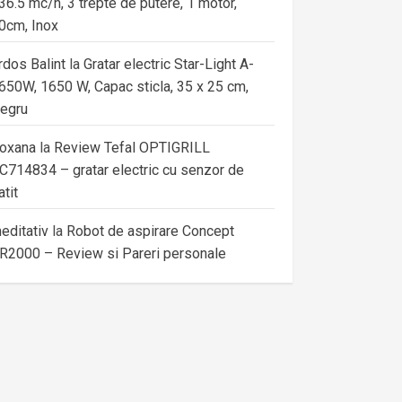
36.5 mc/h, 3 trepte de putere, 1 motor,
0cm, Inox
rdos Balint
la
Gratar electric Star-Light A-
650W, 1650 W, Capac sticla, 35 x 25 cm,
egru
oxana
la
Review Tefal OPTIGRILL
C714834 – gratar electric cu senzor de
atit
editativ
la
Robot de aspirare Concept
R2000 – Review si Pareri personale