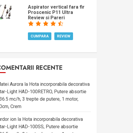
Aspirator vertical fara fir
Proscenic P11 Ultra
Review si Pareri
CUMPARA
REVIEW
COMENTARII RECENTE
atei Aurora
la
Hota incorporabila decorativa
tar-Light HAD-100RETRO, Putere absortie
36.5 mc/h, 3 trepte de putere, 1 motor,
0cm, Crem
urdor ion
la
Hota incorporabila decorativa
tar-Light HAD-100SS, Putere absortie