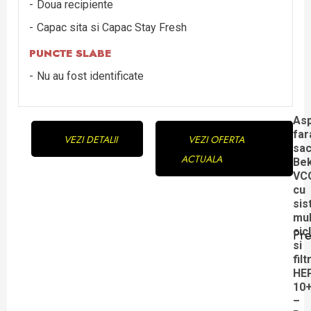
Doua recipiente
Capac sita si Capac Stay Fresh
PUNCTE SLABE
Nu au fost identificate
Continue
Asp
far
VEZI DETALII
VEZI OFERTA
Reading
sa
ACTUALA
Be
VC
cu
sis
mul
cic
Pre
Pre
si
filt
pos
HE
10
–