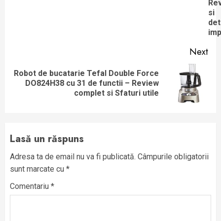
Re
si
det
imp
Next
Robot de bucatarie Tefal Double Force
Next
DO824H38 cu 31 de functii – Review
post:
complet si Sfaturi utile
Lasă un răspuns
Adresa ta de email nu va fi publicată.
Câmpurile obligatorii
sunt marcate cu
*
Comentariu
*