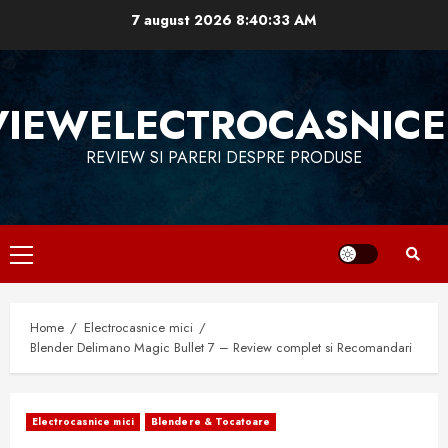
Skip
7 august 2026
8:40:34 AM
to
content
VIEWELECTROCASNICE
REVIEW SI PARERI DESPRE PRODUSE
Primary
Menu
Home
Electrocasnice mici
Blender Delimano Magic Bullet 7 – Review complet si Recomandari
Electrocasnice mici
Blendere & Tocatoare