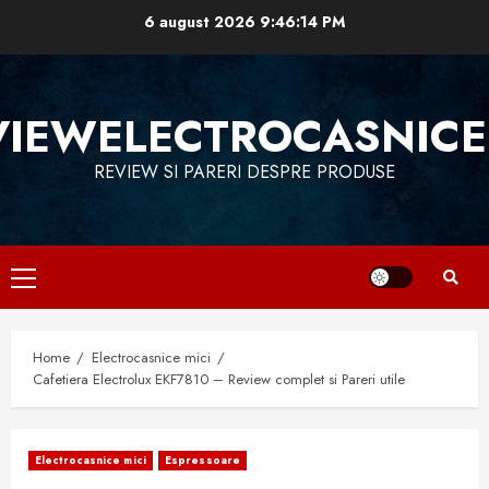
Skip
6 august 2026
9:46:15 PM
to
content
VIEWELECTROCASNICE
REVIEW SI PARERI DESPRE PRODUSE
Primary
Menu
Home
Electrocasnice mici
Cafetiera Electrolux EKF7810 – Review complet si Pareri utile
Electrocasnice mici
Espressoare