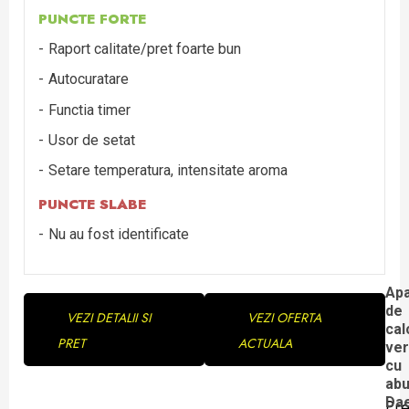
PUNCTE FORTE
Raport calitate/pret foarte bun
Autocuratare
Functia timer
Usor de setat
Setare temperatura, intensitate aroma
PUNCTE SLABE
Nu au fost identificate
Continue
Apa
de
VEZI DETALII SI
VEZI OFERTA
Reading
cal
PRET
ACTUALA
ver
cu
abu
Da
Pre