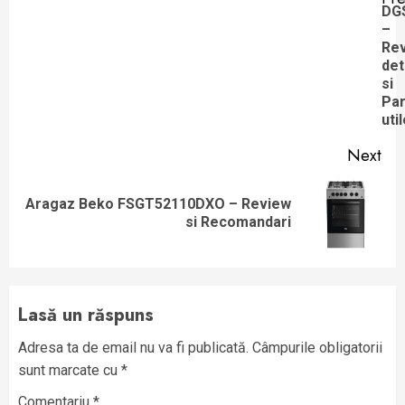
Pre
DG
–
pos
Re
det
si
Par
uti
Next
Aragaz Beko FSGT52110DXO – Review
Next
si Recomandari
post:
Lasă un răspuns
Adresa ta de email nu va fi publicată.
Câmpurile obligatorii
sunt marcate cu
*
Comentariu
*