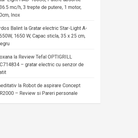
36.5 mc/h, 3 trepte de putere, 1 motor,
0cm, Inox
rdos Balint
la
Gratar electric Star-Light A-
650W, 1650 W, Capac sticla, 35 x 25 cm,
egru
oxana
la
Review Tefal OPTIGRILL
C714834 – gratar electric cu senzor de
atit
editativ
la
Robot de aspirare Concept
R2000 – Review si Pareri personale