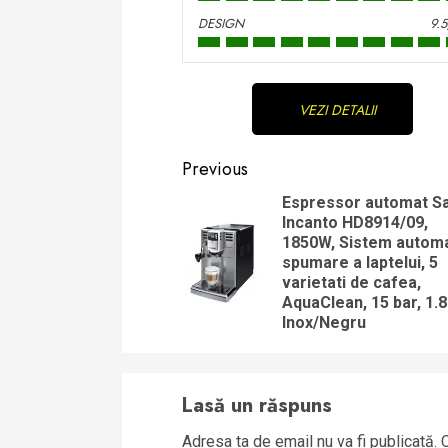
DESIGN
9.
Continue
VEZI DETALII
Reading
Previous
Espressor automat S
Incanto HD8914/09,
1850W, Sistem autom
spumare a laptelui, 5
varietati de cafea,
AquaClean, 15 bar, 1.8l
Inox/Negru
Lasă un răspuns
Adresa ta de email nu va fi publicată.