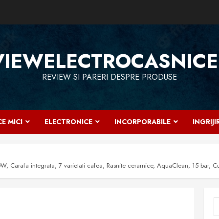
VIEWELECTROCASNICE
REVIEW SI PARERI DESPRE PRODUSE
E MICI
ELECTRONICE
INCORPORABILE
INGRIJ
Carafa integrata, 7 varietati cafea, Rasnite ceramice, AquaClean, 15 bar, Cur
C
d