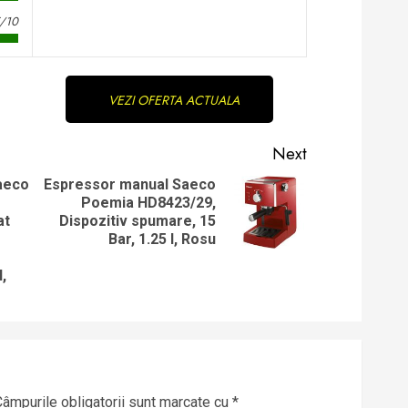
5/10
VEZI OFERTA ACTUALA
Next
aeco
Espressor manual Saeco
Poemia HD8423/29,
Next
at
Dispozitiv spumare, 15
post:
Previous
Bar, 1.25 l, Rosu
post:
,
Câmpurile obligatorii sunt marcate cu
*