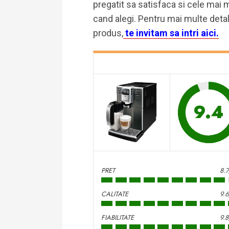
pregatit sa satisfaca si cele mai ma
cand alegi. Pentru mai multe detali
produs,
te invitam sa intri aici.
9.4
PRET
8.
CALITATE
9.
FIABILITATE
9.