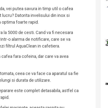
ida, vei putea savura in timp util o cafea
lucru? Datorita invelisului din inox si
 optima foarte rapid.
ra la 5000 de cesti. Cand va fi necesara
rintr-o alarma de notificare, care se va
i filtrul AquaClean in cafetiera.
cafea fara cofeina, dar care va avea
tomata, ceea ce va face ca aparatul sa fie
elungi si durata de utilizare.
eparare este complet detasabila, astfel ca
rapid.
felei macinate, aceasta rasnita nu