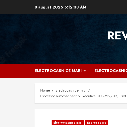
Skip
8 august 2026
5:12:34 AM
to
content
RE
ELECTROCASNICE MARI
ELECTROCASNIC
Home
Electrocasnice mici
Espressor automat Saeco Executive HD8922/09, 1850W, 
Electrocasnice mici
Espressoare