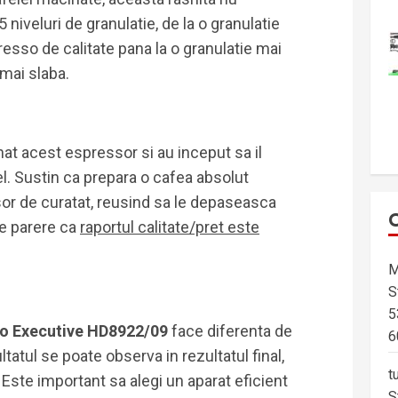
 niveluri de granulatie, de la o granulatie
resso de calitate pana la o granulatie mai
mai slaba.
at acest espressor si au inceput sa il
el. Sustin ca prepara o cafea absolut
sor de curatat, reusind sa le depaseasca
de parere ca
raportul calitate/pret este
M
S
5
o Executive HD8922/09
face diferenta de
6
ltatul se poate observa in rezultatul final,
t
 Este important sa alegi un aparat eficient
S