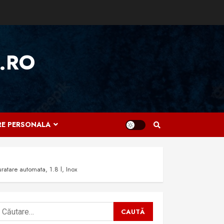
.RO
IRE PERSONALA
atare automata, 1.8 l, Inox
aută
upă: