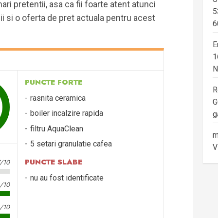
ri pretentii, asa ca fii foarte atent atunci
5
i si o oferta de pret actuala pentru acest
6
E
1
N
PUNCTE FORTE
R
rasnita ceramica
G
boiler incalzire rapida
g
filtru AquaClean
m
5 setari granulatie cafea
V
PUNCTE SLABE
7/10
nu au fost identificate
6/10
8/10