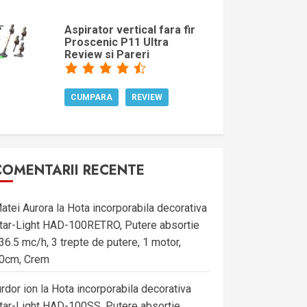
Aspirator vertical fara fir
Proscenic P11 Ultra
Review si Pareri
CUMPARA
REVIEW
COMENTARII RECENTE
atei Aurora
la
Hota incorporabila decorativa
tar-Light HAD-100RETRO, Putere absortie
36.5 mc/h, 3 trepte de putere, 1 motor,
0cm, Crem
urdor ion
la
Hota incorporabila decorativa
tar-Light HAD-100SS, Putere absortie