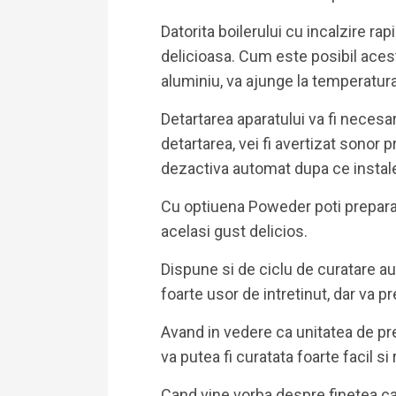
Datorita boilerului cu incalzire rap
delicioasa. Cum este posibil acest 
aluminiu, va ajunge la temperatura
Detartarea aparatului va fi necesa
detartarea, vei fi avertizat sonor p
dezactiva automat dupa ce instalez
Cu optiuena Poweder poti prepara 
acelasi gust delicios.
Dispune si de ciclu de curatare au
foarte usor de intretinut, dar va pr
Avand in vedere ca unitatea de pr
va putea fi curatata foarte facil si 
Cand vine vorba despre finetea ca