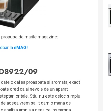
i propuse de marile magazine:
doar la
eMAG!
 HD8922/09
u cate o cafea proaspata si aromata, exact
 toate cred ca ai nevoie de un aparat
steptarilor tale. Stiu, nu este deloc simplu
t, de aceea vrem sa iit dam o mana de
za o analiza ampla a ceea ce inseamna