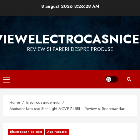
Skip
8 august 2026
3:26:29 AM
to
content
VIEWELECTROCASNICE
REVIEW SI PARERI DESPRE PRODUSE
Primary
Menu
Home
Electrocasnice mici
Aspirator fara sac Star-Light ACVE-745BL : Review si Recomandari
Electrocasnice mici
Aspiratoare