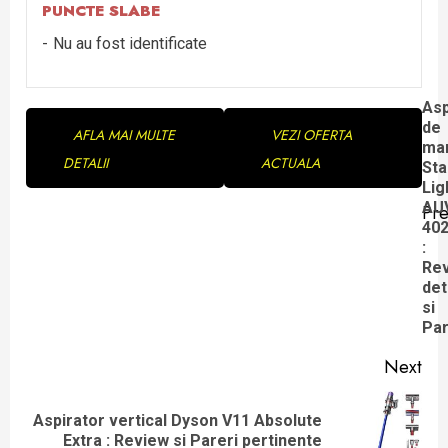
PUNCTE SLABE
Nu au fost identificate
Continue
Asp
de
AFLA MAI MULTE
VEZI OFERTA
Reading
ma
DETALII
ACTUALA
Sta
Lig
AU
Pre
Pre
40
:
pos
Re
det
si
Par
Next
Aspirator vertical Dyson V11 Absolute
Next
Extra : Review si Pareri pertinente