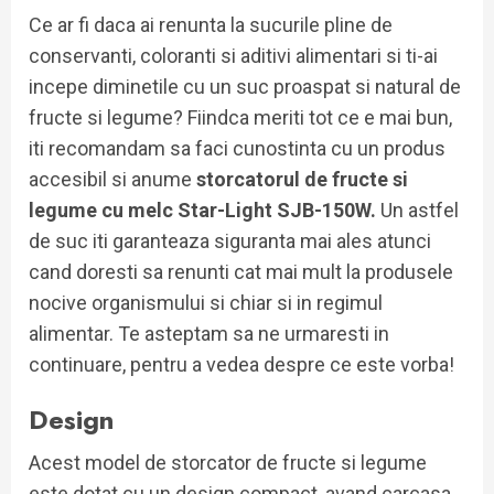
Ce ar fi daca ai renunta la sucurile pline de
conservanti, coloranti si aditivi alimentari si ti-ai
incepe diminetile cu un suc proaspat si natural de
fructe si legume? Fiindca meriti tot ce e mai bun,
iti recomandam sa faci cunostinta cu un produs
accesibil si anume
storcatorul de fructe si
legume cu melc Star-Light SJB-150W.
Un astfel
de suc iti garanteaza siguranta mai ales atunci
cand doresti sa renunti cat mai mult la produsele
nocive organismului si chiar si in regimul
alimentar. Te asteptam sa ne urmaresti in
continuare, pentru a vedea despre ce este vorba!
Design
Acest model de storcator de fructe si legume
este dotat cu un design compact, avand carcasa