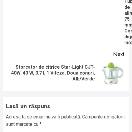
Tu
de
ali
75
mm
Con
digi
Ino
Next
Storcator de citrice Star-Light CJT-
Next
40W, 40 W, 0.7 l, 1 Viteza, Doua conuri,
post:
Alb/Verde
Lasă un răspuns
Adresa ta de email nu va fi publicată.
Câmpurile obligatorii
sunt marcate cu
*