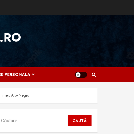
.RO
IRE PERSONALA
 timer, Alb/Negru
aută
upă: