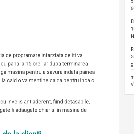
5
6
E
1
N
R
ia de programare intarziata ce iti va
G
cu pana la 15 ore, iar dupa terminarea
g
anga masina pentru a savura indata painea
m
 la cald o va mentine calda pentru inca o
V
u invelis antiaderent, fiind detasabile,
gate fi adaugate chiar si in masina de
 de la clienti