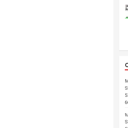
M
S
5
6
t
S