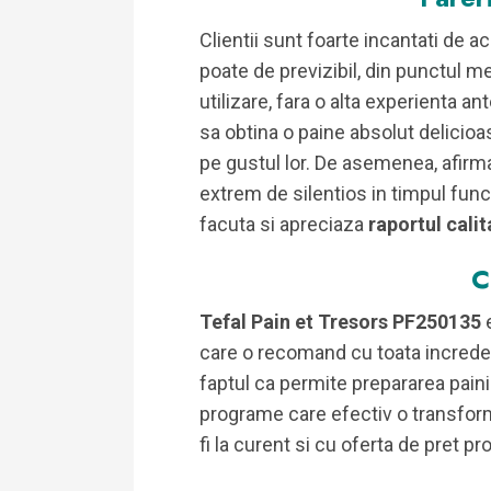
Clientii sunt foarte incantati de a
poate de previzibil, din punctul m
utilizare, fara o alta experienta a
sa obtina o paine absolut delicioa
pe gustul lor. De asemenea, afirma
extrem de silentios in timpul funct
facuta si apreciaza
raportul calit
C
Tefal Pain et Tresors PF250135
care o recomand cu toata increde
faptul ca permite prepararea painii
programe care efectiv o transform
fi la curent si cu oferta de pret p