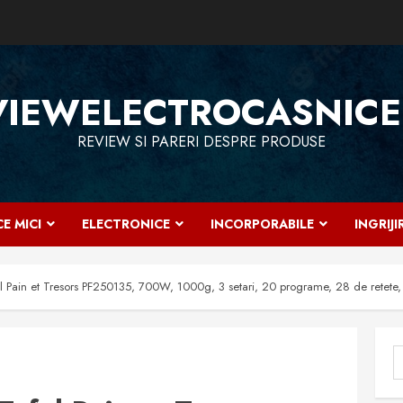
VIEWELECTROCASNICE
REVIEW SI PARERI DESPRE PRODUSE
E MICI
ELECTRONICE
INCORPORABILE
INGRIJ
l Pain et Tresors PF250135, 700W, 1000g, 3 setari, 20 programe, 28 de retete,
C
d