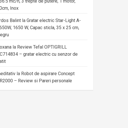
36.5 mc/h, 3 trepte de putere, 1 motor,
0cm, Inox
rdos Balint
la
Gratar electric Star-Light A-
650W, 1650 W, Capac sticla, 35 x 25 cm,
egru
oxana
la
Review Tefal OPTIGRILL
C714834 – gratar electric cu senzor de
atit
editativ
la
Robot de aspirare Concept
R2000 – Review si Pareri personale