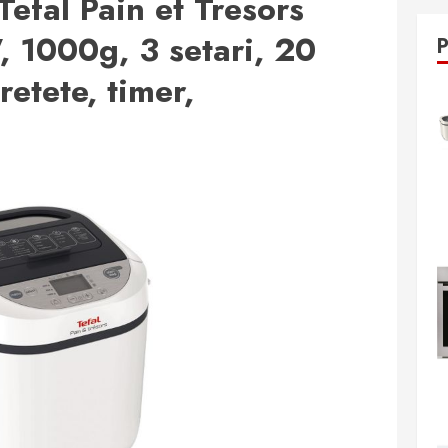
efal Pain et Tresors
 1000g, 3 setari, 20
etete, timer,