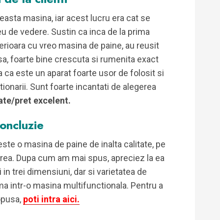
ceasta masina, iar acest lucru era cat se
eu de vedere. Sustin ca inca de la prima
nterioara cu vreo masina de paine, au reusit
sa, foarte bine crescuta si rumenita exact
 ca este un aparat foarte usor de folosit si
ionarii. Sunt foarte incantati de alegerea
ate/pret excelent.
oncluzie
este o masina de paine de inalta calitate, pe
rea. Dupa cum am mai spus, apreciez la ea
 in trei dimensiuni, dar si varietatea de
a intr-o masina multifunctionala. Pentru a
ropusa,
poti intra aici.