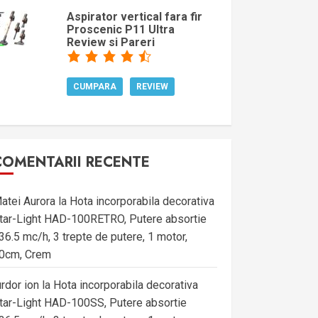
Aspirator vertical fara fir
Proscenic P11 Ultra
Review si Pareri
CUMPARA
REVIEW
COMENTARII RECENTE
atei Aurora
la
Hota incorporabila decorativa
tar-Light HAD-100RETRO, Putere absortie
36.5 mc/h, 3 trepte de putere, 1 motor,
0cm, Crem
urdor ion
la
Hota incorporabila decorativa
tar-Light HAD-100SS, Putere absortie