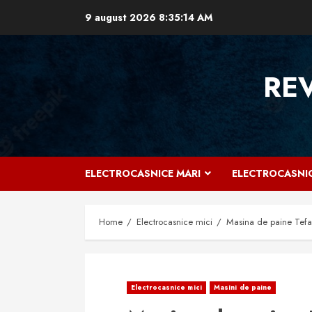
Skip
9 august 2026
8:35:15 AM
to
content
RE
ELECTROCASNICE MARI
ELECTROCASNIC
Home
Electrocasnice mici
Masina de paine Tefa
Electrocasnice mici
Masini de paine