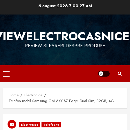
Skip
6 august 2026
7:00:28 AM
to
content
VIEWELECTROCASNICE
REVIEW SI PARERI DESPRE PRODUSE
Primary
Menu
Home
Electronice
Telefon mobil Samsung GALAXY S7 Edge, Dual Sim, 32GB, 4G
Electronice
Telefoane