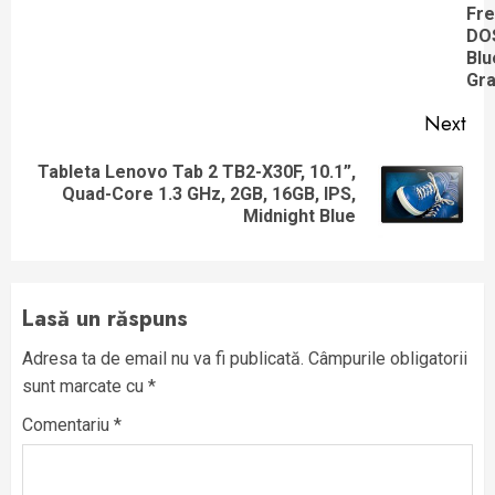
Fr
DO
Blu
Gr
Next
Tableta Lenovo Tab 2 TB2-X30F, 10.1”,
Next
Quad-Core 1.3 GHz, 2GB, 16GB, IPS,
post:
Midnight Blue
Lasă un răspuns
Adresa ta de email nu va fi publicată.
Câmpurile obligatorii
sunt marcate cu
*
Comentariu
*