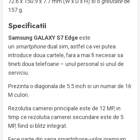
72.6 x 150.9 x 7.7 mm (W x D x H) si o
greutate
de
157 g.
Specificatii
Samsung GALAXY S7 Edge
este
un
smartphone
dual sim, astfel ca vei putea
introduce doua cartele, fara a mai fi necesar sa
tineti doua telefoane – unul personal si unul de
serviciu.
Prezinta o diagonala de 5.5 inch si un numar de 16
M culori.
Rezolutia camerei principale este de 12 MP, in
timp ce rezolutia camerei secundare este de 5
MP, fiind si blitz integrat.
Face parte din seria smartphone-urilor
premium
.