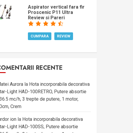
Aspirator vertical fara fir
Proscenic P11 Ultra
Review si Pareri
CUMPARA
REVIEW
COMENTARII RECENTE
atei Aurora
la
Hota incorporabila decorativa
tar-Light HAD-100RETRO, Putere absortie
36.5 mc/h, 3 trepte de putere, 1 motor,
0cm, Crem
urdor ion
la
Hota incorporabila decorativa
tar-Light HAD-100SS, Putere absortie