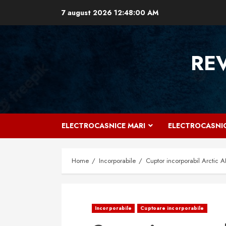
Skip
7 august 2026
12:48:01 AM
to
content
RE
ELECTROCASNICE MARI
ELECTROCASNIC
Home
Incorporabile
Cuptor incorporabil Arctic A
Incorporabile
Cuptoare incorporabile