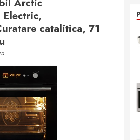
il Arctic
lectric,
uratare catalitica, 71
ru
EAD