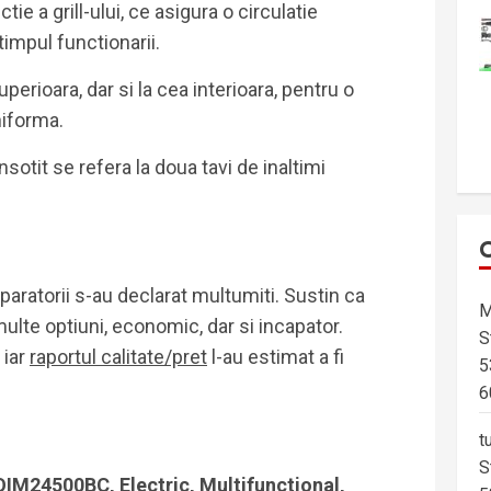
ie a grill-ului, ce asigura o circulatie
timpul functionarii.
perioara, dar si la cea interioara, pentru o
niforma.
nsotit se refera la doua tavi de inaltimi
ratorii s-au declarat multumiti. Sustin ca
M
multe optiuni, economic, dar si incapator.
S
 iar
raportul calitate/pret
l-au estimat a fi
5
6
t
S
OIM24500BC, Electric, Multifunctional,