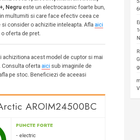
5
 A+, Negru
este un electrocasnic foarte bun,
6
lin multumiti si care face efectiv ceea ce
E
si consider o achizitie inteleapta. Afla
aici
1
 o oferta de pret.
N
R
ti achizitiona acest model de cuptor si mai
G
e. Consulta oferta
aici
sub imaginile de
g
afla pe stoc. Beneficiezi de aceeasi
m
V
: Arctic AROIM24500BC
PUNCTE FORTE
electric