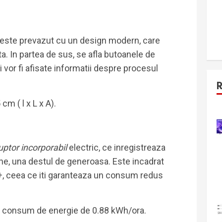
este prevazut cu un design modern, care
ta. In partea de sus, se afla butoanele de
 vor fi afisate informatii despre procesul
m ( l x L x A).
uptor incorporabil
electric, ce inregistreaza
une, una destul de generoasa. Este incadrat
A+, ceea ce iti garanteaza un consum redus
n consum de energie de 0.88 kWh/ora.