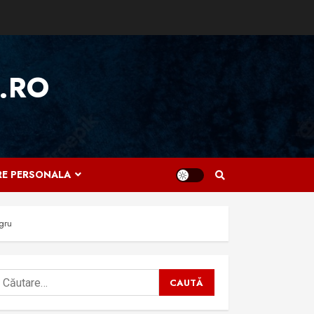
.RO
IRE PERSONALA
gru
aută
upă: