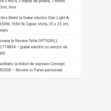
36.5 mc/h, 3 trepte de putere, 1 motor,
0cm, Inox
rdos Balint
la
Gratar electric Star-Light A-
650W, 1650 W, Capac sticla, 35 x 25 cm,
egru
oxana
la
Review Tefal OPTIGRILL
C714834 – gratar electric cu senzor de
atit
editativ
la
Robot de aspirare Concept
R2000 – Review si Pareri personale