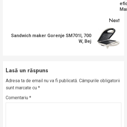
efi
Ma
Next
Sandwich maker Gorenje SM701I, 700
Next
W, Bej
post:
Lasă un răspuns
Adresa ta de email nu va fi publicată.
Câmpurile obligatorii
sunt marcate cu
*
Comentariu
*