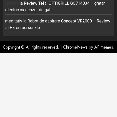
Roxana
la
Review Tefal OPTIGRILL GC714834 – gratar
electric cu senzor de gatit
meditativ
la
Robot de aspirare Concept VR2000 – Review
si Pareri personale
Copyright © All rights reserved.
|
ChromeNews
by AF themes.