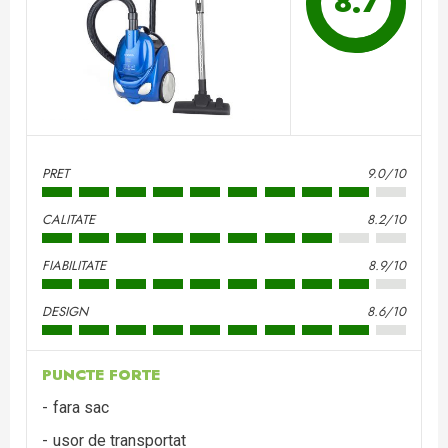
8.7
PRET
9.0/10
CALITATE
8.2/10
FIABILITATE
8.9/10
DESIGN
8.6/10
PUNCTE FORTE
fara sac
usor de transportat