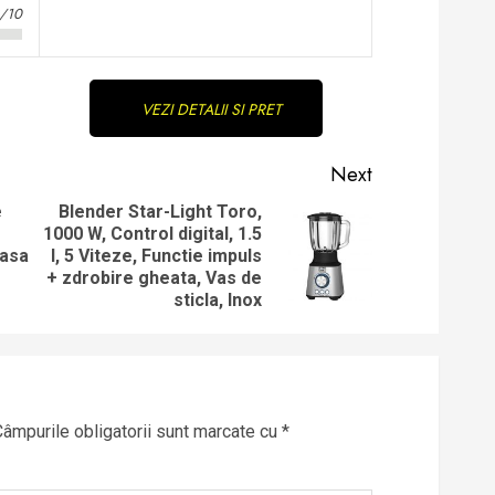
3/10
VEZI DETALII SI PRET
Next
e
Blender Star-Light Toro,
1000 W, Control digital, 1.5
Previous
Next
lasa
l, 5 Viteze, Functie impuls
post:
post:
+ zdrobire gheata, Vas de
sticla, Inox
Câmpurile obligatorii sunt marcate cu
*