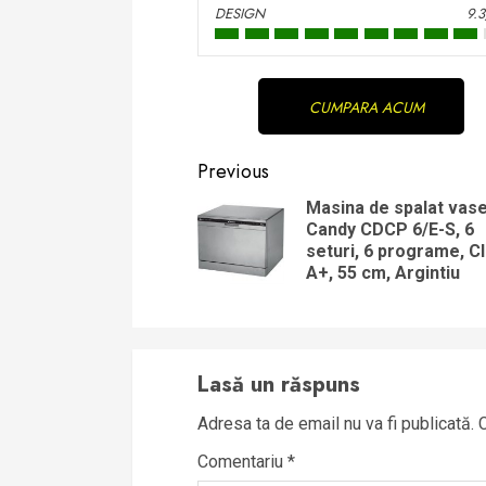
DESIGN
9.
Continue
CUMPARA ACUM
Reading
Previous
Masina de spalat vas
Candy CDCP 6/E-S, 6
seturi, 6 programe, C
A+, 55 cm, Argintiu
Lasă un răspuns
Adresa ta de email nu va fi publicată.
Comentariu
*