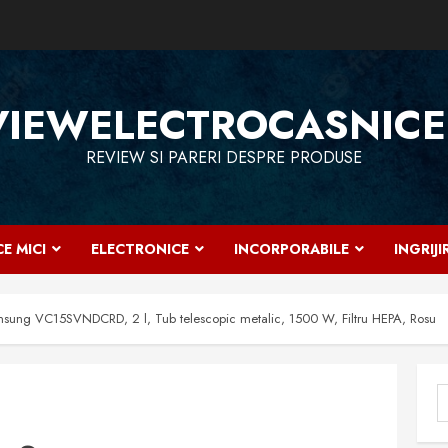
VIEWELECTROCASNICE
REVIEW SI PARERI DESPRE PRODUSE
E MICI
ELECTRONICE
INCORPORABILE
INGRIJ
amsung VC15SVNDCRD, 2 l, Tub telescopic metalic, 1500 W, Filtru HEPA, Rosu
C
d