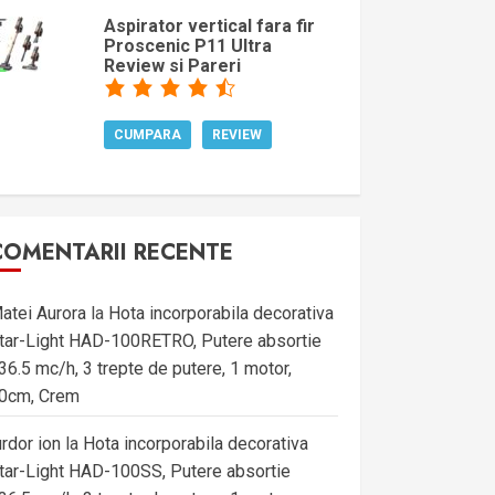
Aspirator vertical fara fir
Proscenic P11 Ultra
Review si Pareri
CUMPARA
REVIEW
COMENTARII RECENTE
atei Aurora
la
Hota incorporabila decorativa
tar-Light HAD-100RETRO, Putere absortie
36.5 mc/h, 3 trepte de putere, 1 motor,
0cm, Crem
urdor ion
la
Hota incorporabila decorativa
tar-Light HAD-100SS, Putere absortie