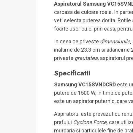
Aspiratorul Samsung VC15SVN
carcasa de culoare rosie. In parte
veti selecta puterea dorita. Rotile
foarte usor cu el prin casa, pentru 
In ceea ce priveste
dimensiunile,
inaltime de 23.3 cm si adancime 
priveste
greutatea,
aspiratorul pr
Specificatii
Samsung VC15SVNDCRD
este u
putere de 1500 W, in timp ce pute
este un aspirator puternic, care va
Aspiratorul este prevazut cu renu
prafului
Cyclone Force,
care utili
murdaria si particulele fine de pra