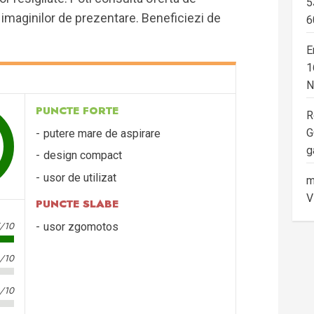
5
 imaginilor de prezentare. Beneficiezi de
6
E
1
N
PUNCTE FORTE
R
G
putere mare de aspirare
g
design compact
usor de utilizat
m
V
PUNCTE SLABE
5/10
usor zgomotos
3/10
3/10