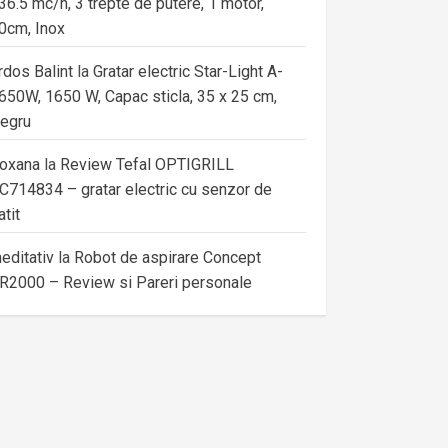
36.5 mc/h, 3 trepte de putere, 1 motor,
0cm, Inox
rdos Balint
la
Gratar electric Star-Light A-
650W, 1650 W, Capac sticla, 35 x 25 cm,
egru
oxana
la
Review Tefal OPTIGRILL
C714834 – gratar electric cu senzor de
atit
editativ
la
Robot de aspirare Concept
R2000 – Review si Pareri personale