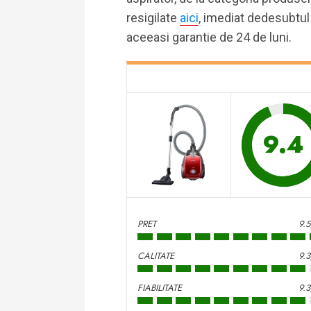
resigilate
aici
, imediat dedesubtul
aceeasi garantie de 24 de luni.
9.4
PRET
9.
CALITATE
9.
FIABILITATE
9.