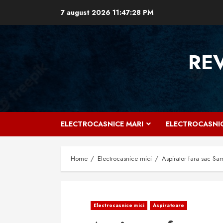
Skip
7 august 2026
11:47:29 PM
to
content
RE
ELECTROCASNICE MARI
ELECTROCASNIC
Home
Electrocasnice mici
Aspirator fara sac S
Electrocasnice mici
Aspiratoare