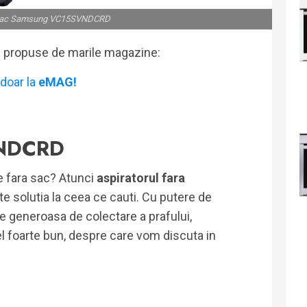
a sac Samsung VC15SVNDCRD
i propuse de marile magazine:
doar la
eMAG!
NDCRD
te fara sac? Atunci
aspiratorul fara
te solutia la ceea ce cauti. Cu putere de
te generoasa de colectare a prafului,
foarte bun, despre care vom discuta in