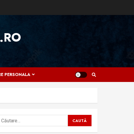
.RO
IRE PERSONALA
aută
upă: