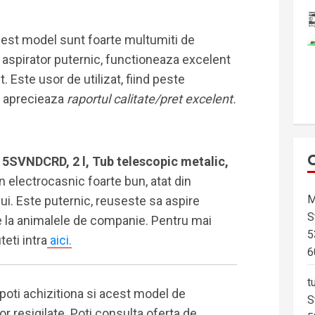
cest model sunt foarte multumiti de
 aspirator puternic, functioneaza excelent
 Este usor de utilizat, fiind peste
ii aprecieaza
raportul calitate/pret excelent.
5SVNDCRD, 2 l, Tub telescopic metalic,
n electrocasnic foarte bun, atat din
M
ului. Este puternic, reuseste sa aspire
S
de la animalele de companie. Pentru mai
5
teti intra
aici.
6
t
 poti achizitiona si acest model de
S
or resigilate. Poti consulta oferta de