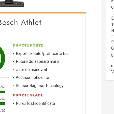
5
6
E
Bosch Athlet
1
N
R
PUNCTE FORTE
G
Raport calitate/pret foarte bun
g
Putere de aspirare mare
m
Usor de manevrat
V
Accesorii eficiente
Sensor Bagless Techology
5/10
PUNCTE SLABE
8/10
Nu au fost identificate
/10