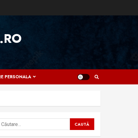
.RO
IRE PERSONALA
aută
upă: