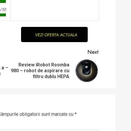
/10
VEZI OFERTA ACTUALA
Next
Review iRobot Roomba
 a –
Previous
Next
980 – robot de aspirare cu
u
post:
post:
filtru dublu HEPA
Câmpurile obligatorii sunt marcate cu
*