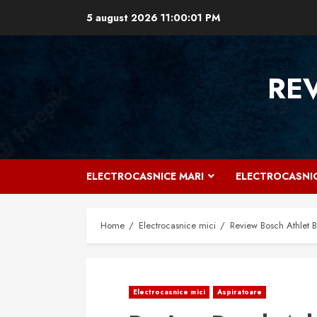
Skip
5 august 2026
11:00:01 PM
to
content
RE
ELECTROCASNICE MARI
ELECTROCASNIC
Home
Electrocasnice mici
Review Bosch Athlet 
Electrocasnice mici
Aspiratoare