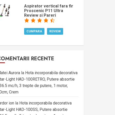
Aspirator vertical fara fir
Proscenic P11 Ultra
Review si Pareri
CUMPARA
REVIEW
COMENTARII RECENTE
atei Aurora
la
Hota incorporabila decorativa
tar-Light HAD-100RETRO, Putere absortie
36.5 mc/h, 3 trepte de putere, 1 motor,
0cm, Crem
urdor ion
la
Hota incorporabila decorativa
tar-Light HAD-100SS, Putere absortie