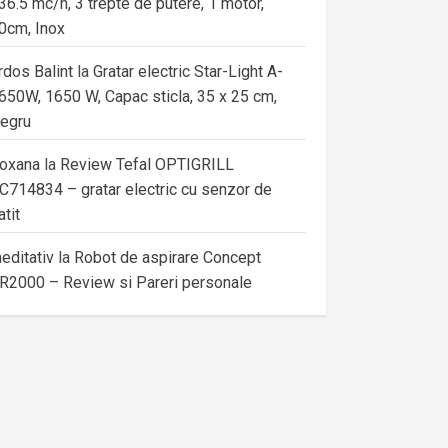
36.5 mc/h, 3 trepte de putere, 1 motor,
0cm, Inox
rdos Balint
la
Gratar electric Star-Light A-
650W, 1650 W, Capac sticla, 35 x 25 cm,
egru
oxana
la
Review Tefal OPTIGRILL
C714834 – gratar electric cu senzor de
atit
editativ
la
Robot de aspirare Concept
R2000 – Review si Pareri personale