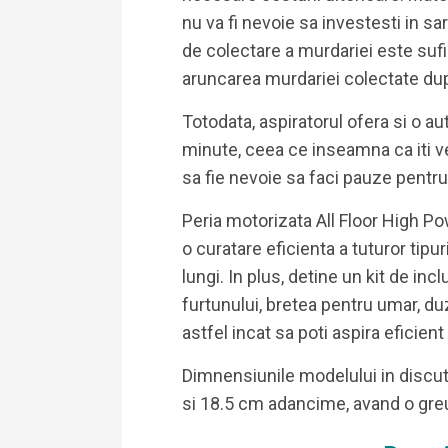
nu va fi nevoie sa investesti in sa
de colectare a murdariei este sufici
aruncarea murdariei colectate dupa
Totodata, aspiratorul ofera si o a
minute, ceea ce inseamna ca iti vei
sa fie nevoie sa faci pauze pentru
Peria motorizata All Floor High P
o curatare eficienta a tuturor tipu
lungi. In plus, detine un kit de i
furtunului, bretea pentru umar, duz
astfel incat sa poti aspira eficient
Dimnensiunile modelului in discut
si 18.5 cm adancime, avand o greu