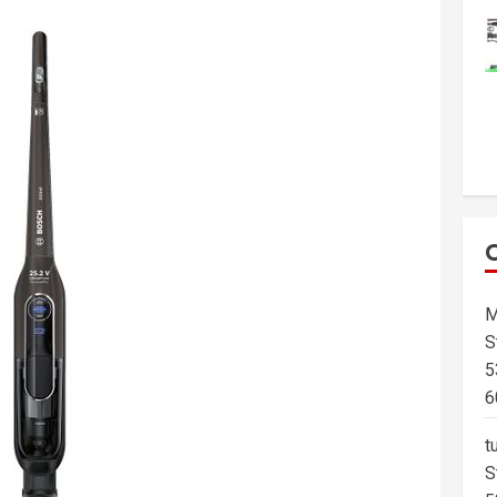
M
S
5
6
t
S