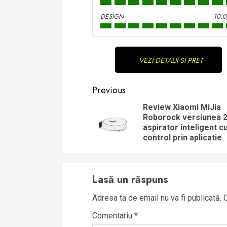
DESIGN
10.0
Continue
VEZI DETALII SI PRET
Reading
Previous
Review Xiaomi MiJia
Roborock versiunea 2
aspirator inteligent c
control prin aplicatie
Lasă un răspuns
Adresa ta de email nu va fi publicată.
Comentariu
*