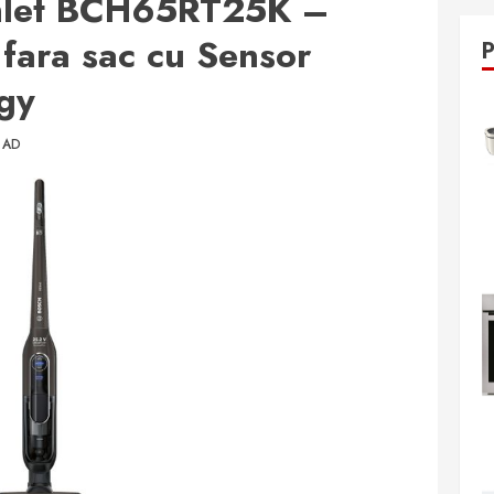
hlet BCH65RT25K –
l fara sac cu Sensor
gy
EAD