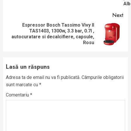
Alb
Next
Espressor Bosch Tassimo Vivy II
TAS1403, 1300w, 3.3 bar, 0.7l ,
Next
autocuratare si decalcifiere, capsule,
post:
Rosu
Lasă un răspuns
Adresa ta de email nu va fi publicată.
Câmpurile obligatorii
sunt marcate cu
*
Comentariu
*