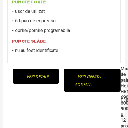
PUNCTE FORTE
usor de utilizat
6 tipuri de espresso
oprire/pornire programabila
PUNCTE SLABE
nu au fost identificate
Continue
Ma
de
VEZI DETALII
VEZI OFERTA
Reading
pai
ACTUALA
Hei
HB
69
Pre
Pre
60
90
pos
g,
12
pr