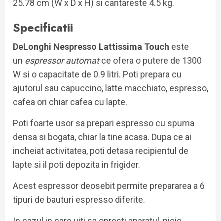
25.78 cm (W x D x H) si cantareste 4.5 kg.
Specificatii
DeLonghi Nespresso Lattissima Touch
este
un
espressor automat
ce ofera o putere de 1300
W si o capacitate de 0.9 litri. Poti prepara cu
ajutorul sau capuccino, latte macchiato, espresso,
cafea ori chiar cafea cu lapte.
Poti foarte usor sa prepari espresso cu spuma
densa si bogata, chiar la tine acasa. Dupa ce ai
incheiat activitatea, poti detasa recipientul de
lapte si il poti depozita in frigider.
Acest espressor deosebit permite prepararea a 6
tipuri de bauturi espresso diferite.
In cazul in care uiti sa opresti aparatul, nicio