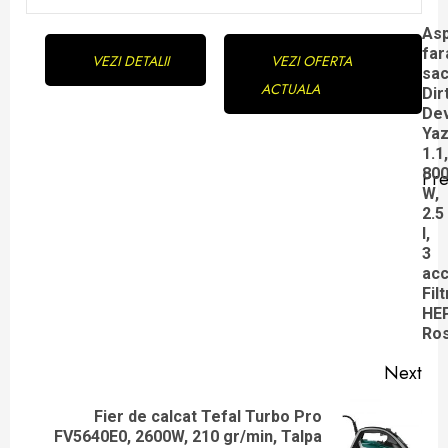
Continue
Asp
far
VEZI DETALII
VEZI OFERTA
Reading
sa
ACTUALA
Dir
Dev
Ya
1.1,
80
Pre
Pre
W,
2.5
pos
l,
3
acc
Filt
HE
Ro
Next
Fier de calcat Tefal Turbo Pro
Next
FV5640E0, 2600W, 210 gr/min, Talpa