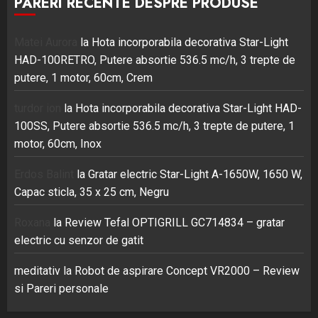
PARERI RECENTE DESPRE PRODUSE
Matei Aurora
la
Hota incorporabila decorativa Star-Light
HAD-100RETRO, Putere absortie 536.5 mc/h, 3 trepte de
putere, 1 motor, 60cm, Crem
turdor ion
la
Hota incorporabila decorativa Star-Light HAD-
100SS, Putere absortie 536.5 mc/h, 3 trepte de putere, 1
motor, 60cm, Inox
Erdos Balint
la
Gratar electric Star-Light A-1650W, 1650 W,
Capac sticla, 35 x 25 cm, Negru
Roxana
la
Review Tefal OPTIGRILL GC714834 – gratar
electric cu senzor de gatit
meditativ
la
Robot de aspirare Concept VR2000 – Review
si Pareri personale