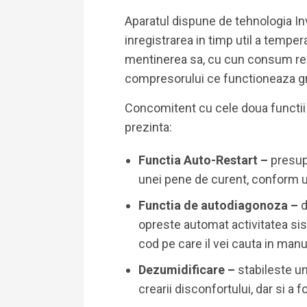
Aparatul dispune de tehnologia I
inregistrarea in timp util a tempera
mentinerea sa, cu cun consum re
compresorului ce functioneaza gr
Concomitent cu cele doua functii d
prezinta:
Functia Auto-Restart –
presupu
unei pene de curent, conform ul
Functia de autodiagonoza –
d
opreste automat activitatea sist
cod pe care il vei cauta in manul
Dezumidificare –
stabileste u
crearii disconfortului, dar si a 