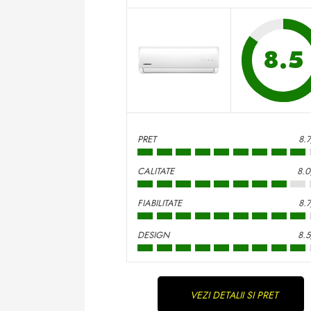
8.5
PRET
8.
CALITATE
8.0
FIABILITATE
8.
DESIGN
8.
Continue
VEZI DETALII SI PRET
Reading