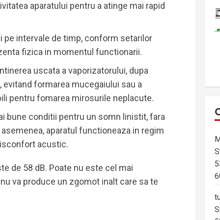
ivitatea aparatului pentru a atinge mai rapid
i pe intervale de timp, conform setarilor
ezenta fizica in momentul functionarii.
tinerea uscata a vaporizatorului, dupa
ui, evitand formarea mucegaiului sau a
abili pentru fomarea mirosurile neplacute.
 bune conditii pentru un somn linistit, fara
De asemenea, aparatul functioneaza in regim
M
isconfort acustic.
S
5
te de 58 dB. Poate nu este cel mai
6
a nu va produce un zgomot inalt care sa te
t
S