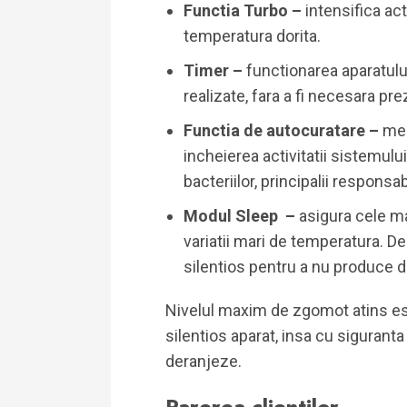
Functia Turbo –
intensifica act
temperatura dorita.
Timer –
functionarea aparatulu
realizate, fara a fi necesara pr
Functia de autocuratare –
men
incheierea activitatii sistemul
bacteriilor, principalii respons
Modul Sleep –
asigura cele mai
variatii mari de temperatura. 
silentios pentru a nu produce d
Nivelul maxim de zgomot atins es
silentios aparat, insa cu sigurant
deranjeze.
Parerea clientilor