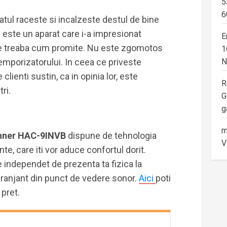
5
6
ratul raceste si incalzeste destul de bine
 este un aparat care i-a impresionat
E
ace treaba cum promite. Nu este zgomotos
1
temporizatorului. In ceea ce priveste
N
 clienti sustin, ca in opinia lor, este
R
ri.
G
g
m
einner HAC-9INVB
dispune de tehnologia
V
ente, care iti vor aduce confortul dorit.
 independet de prezenta ta fizica la
ranjant din punct de vedere sonor.
Aici
poti
 pret.