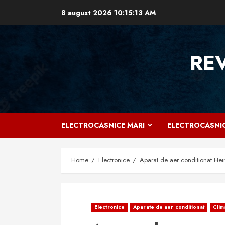
Skip
8 august 2026
10:15:14 AM
to
content
RE
ELECTROCASNICE MARI
ELECTROCASNIC
Home
Electronice
Aparat de aer conditionat He
Electronice
Aparate de aer conditionat
Clim