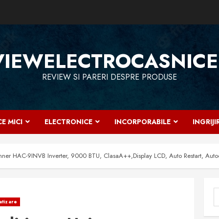
VIEWELECTROCASNICE
REVIEW SI PARERI DESPRE PRODUSE
E MICI
ELECTRONICE
INCORPORABILE
INGRIJ
inner HAC-9INVB Inverter, 9000 BTU, ClasaA++,Display LCD, Auto Restart, Aut
C
atizare
d