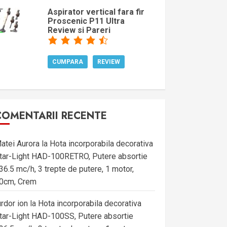
Aspirator vertical fara fir
Proscenic P11 Ultra
Review si Pareri
CUMPARA
REVIEW
COMENTARII RECENTE
atei Aurora
la
Hota incorporabila decorativa
tar-Light HAD-100RETRO, Putere absortie
36.5 mc/h, 3 trepte de putere, 1 motor,
0cm, Crem
urdor ion
la
Hota incorporabila decorativa
tar-Light HAD-100SS, Putere absortie