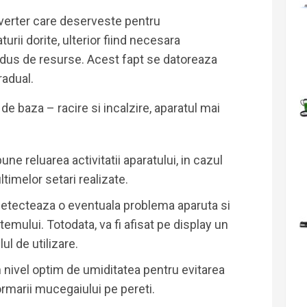
nverter care deserveste pentru
turii dorite, ulterior fiind necesara
dus de resurse. Acest fapt se datoreaza
adual.
e baza – racire si incalzire, aparatul mai
ne reluarea activitatii aparatului, in cazul
timelor setari realizate.
etecteaza o eventuala problema aparuta si
emului. Totodata, va fi afisat pe display un
ul de utilizare.
n nivel optim de umiditatea pentru evitarea
formarii mucegaiului pe pereti.