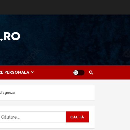
.RO
IRE PERSONALA
odiagnoza
aută
upă: