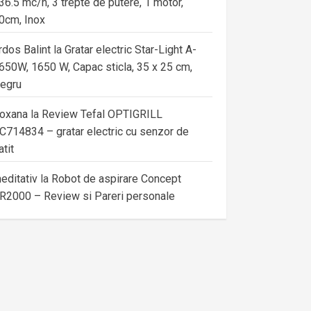
36.5 mc/h, 3 trepte de putere, 1 motor,
0cm, Inox
rdos Balint
la
Gratar electric Star-Light A-
650W, 1650 W, Capac sticla, 35 x 25 cm,
egru
oxana
la
Review Tefal OPTIGRILL
C714834 – gratar electric cu senzor de
atit
editativ
la
Robot de aspirare Concept
R2000 – Review si Pareri personale