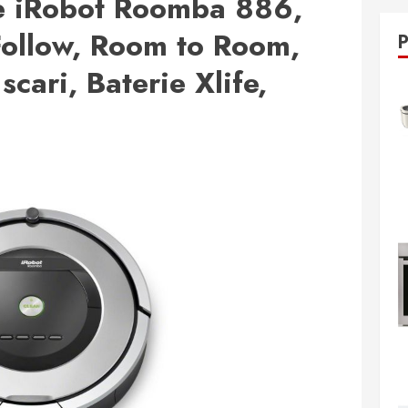
e iRobot Roomba 886,
Follow, Room to Room,
cari, Baterie Xlife,