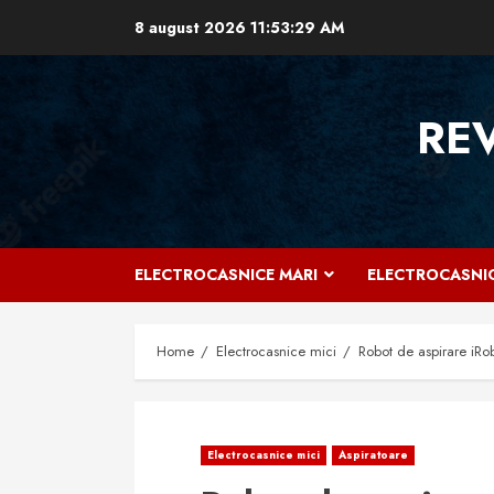
Skip
8 august 2026
11:53:30 AM
to
content
RE
ELECTROCASNICE MARI
ELECTROCASNIC
Home
Electrocasnice mici
Robot de aspirare iRo
Electrocasnice mici
Aspiratoare