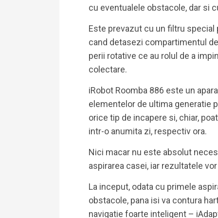
cu eventualele obstacole, dar si c
Este prevazut cu un filtru special 
cand detasezi compartimentul de c
perii rotative ce au rolul de a imp
colectare.
iRobot Roomba 886 este un aparat f
elementelor de ultima generatie pe
orice tip de incapere si, chiar, poa
intr-o anumita zi, respectiv ora.
Nici macar nu este absolut necesa
aspirarea casei, iar rezultatele vor 
La inceput, odata cu primele aspira
obstacole, pana isi va contura har
navigatie foarte inteligent – iAdapt