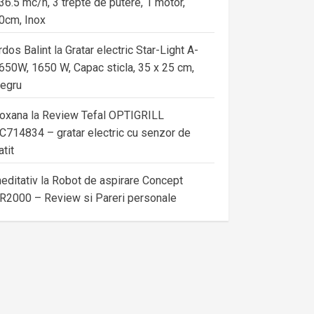
36.5 mc/h, 3 trepte de putere, 1 motor,
0cm, Inox
rdos Balint
la
Gratar electric Star-Light A-
650W, 1650 W, Capac sticla, 35 x 25 cm,
egru
oxana
la
Review Tefal OPTIGRILL
C714834 – gratar electric cu senzor de
atit
editativ
la
Robot de aspirare Concept
R2000 – Review si Pareri personale