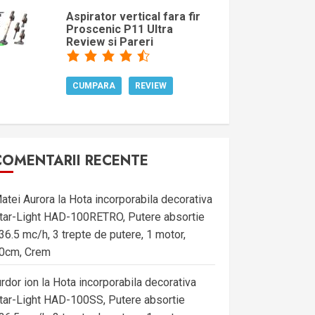
Aspirator vertical fara fir
Proscenic P11 Ultra
Review si Pareri
CUMPARA
REVIEW
COMENTARII RECENTE
atei Aurora
la
Hota incorporabila decorativa
tar-Light HAD-100RETRO, Putere absortie
36.5 mc/h, 3 trepte de putere, 1 motor,
0cm, Crem
urdor ion
la
Hota incorporabila decorativa
tar-Light HAD-100SS, Putere absortie