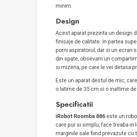
minim.
Design
Acest aparat prezinta un design de
finisaje de calitate. In partea su
porni aspiratorul, dar si un ecran s
din spate, obsevam un compartime
si mizeria, pe care le vei detasa p
Este un aparat destul de mic, car
o latime de 35 cm si o inaltime de
Specificatii
iRobot Roomba 886
este un robot
care pur si simplu, face treaba in 
marginile sale fiind prevazute cu