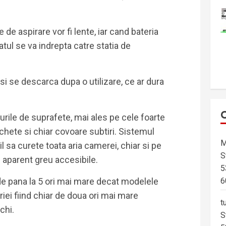
e de aspirare vor fi lente, iar cand bateria
tul se va indrepta catre statia de
 si se descarca dupa o utilizare, ce ar dura
rile de suprafete, mai ales pe cele foarte
chete si chiar covoare subtiri. Sistemul
M
il sa curete toata aria camerei, chiar si pe
S
le aparent greu accesibile.
5
e pana la 5 ori mai mare decat modelele
6
riei fiind chiar de doua ori mai mare
t
chi.
S