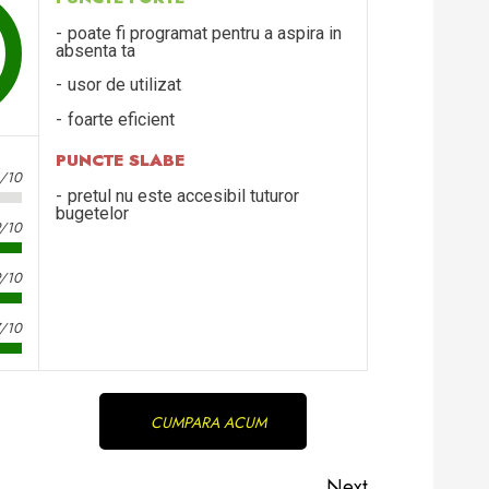
poate fi programat pentru a aspira in
absenta ta
usor de utilizat
foarte eficient
PUNCTE SLABE
3/10
pretul nu este accesibil tuturor
bugetelor
9/10
9/10
7/10
CUMPARA ACUM
Next