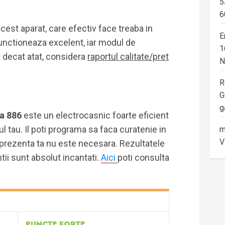
5
6
acest aparat, care efectiv face treaba in
E
 Functioneaza excelent, iar modul de
1
t decat atat, considera
raportul calitate/pret
N
R
G
g
ba 886
este un electrocasnic foarte eficient
ul tau. Il poti programa sa faca curatenie in
m
V
a prezenta ta nu este necesara. Rezultatele
tii sunt absolut incantati.
Aici
poti consulta
PUNCTE FORTE