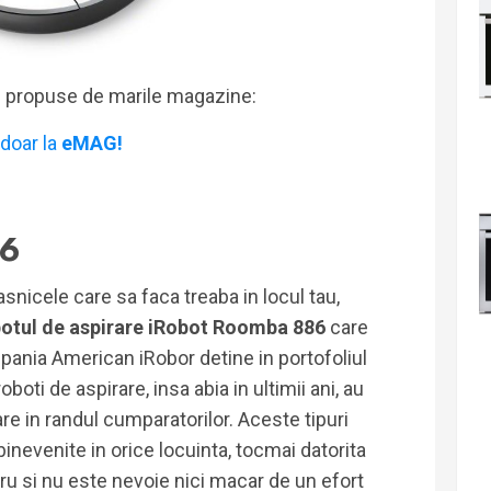
i propuse de marile magazine:
doar la
eMAG!
86
snicele care sa faca treaba in locul tau,
otul de aspirare iRobot Roomba 886
care
mpania American iRobor detine in portofoliul
boti de aspirare, insa abia in ultimii ani, au
e in randul cumparatorilor. Aceste tipuri
binevenite in orice locuinta, tocmai datorita
tru si nu este nevoie nici macar de un efort