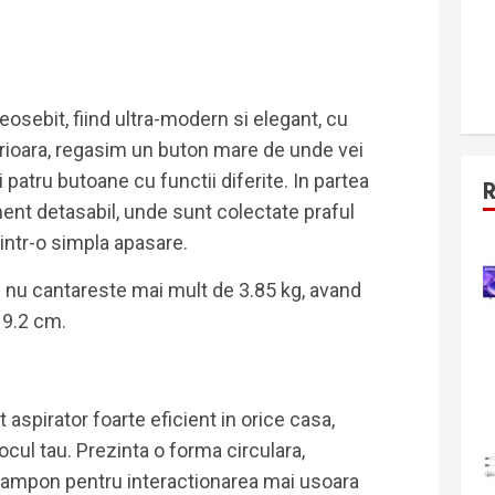
osebit, fiind ultra-modern si elegant, cu
perioara, regasim un buton mare de unde vei
i patru butoane cu functii diferite. In partea
nt detasabil, unde sunt colectate praful
rintr-o simpla apasare.
e nu cantareste mai mult de 3.85 kg, avand
 9.2 cm.
 aspirator foarte eficient in orice casa,
locul tau. Prezinta o forma circulara,
 tampon pentru interactionarea mai usoara