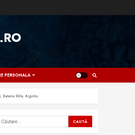
.RO
IRE PERSONALA
Baterie Xlife, Argintiu
aută
upă: