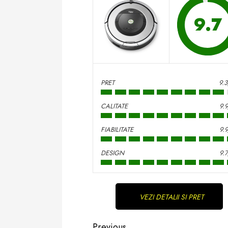
9.7
PRET
9.
CALITATE
9.
FIABILITATE
9.
DESIGN
9.
Continue
VEZI DETALII SI PRET
Reading
Previous