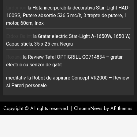
turdor ion
la
Hota incorporabila decorativa Star-Light HAD-
100SS, Putere absortie 536.5 mc/h, 3 trepte de putere, 1
motor, 60cm, Inox
Erdos Balint
la
Gratar electric Star-Light A-1650W, 1650 W,
Capac sticla, 35 x 25 cm, Negru
Roxana
la
Review Tefal OPTIGRILL GC714834 – gratar
electric cu senzor de gatit
meditativ
la
Robot de aspirare Concept VR2000 – Review
si Pareri personale
Copyright © All rights reserved.
|
ChromeNews
by AF themes.