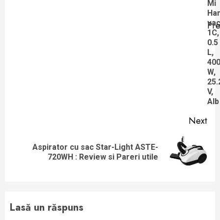
Mi
Ha
va
Pre
Pre
1C,
0.5
pos
L,
40
W,
25.
V,
Alb
Next
Aspirator cu sac Star-Light ASTE-
Next
720WH : Review si Pareri utile
post:
Lasă un răspuns