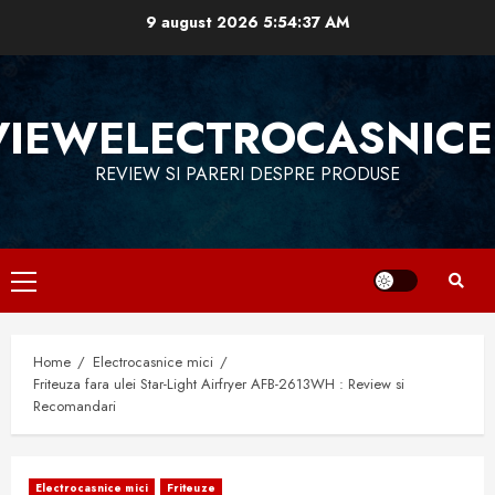
Skip
9 august 2026
5:54:38 AM
to
content
VIEWELECTROCASNICE
REVIEW SI PARERI DESPRE PRODUSE
Primary
Menu
Home
Electrocasnice mici
Friteuza fara ulei Star-Light Airfryer AFB-2613WH : Review si
Recomandari
Electrocasnice mici
Friteuze