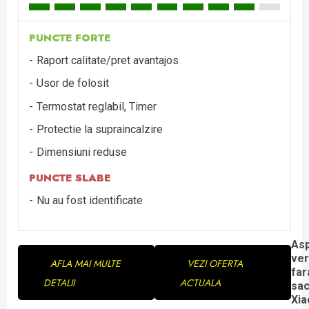
PUNCTE FORTE
Raport calitate/pret avantajos
Usor de folosit
Termostat reglabil, Timer
Protectie la supraincalzire
Dimensiuni reduse
PUNCTE SLABE
Nu au fost identificate
Continue
Asp
ver
AFLA MAI MULTE
VEZI OFERTA
Reading
far
DETALII
ACTUALA
sa
Xia