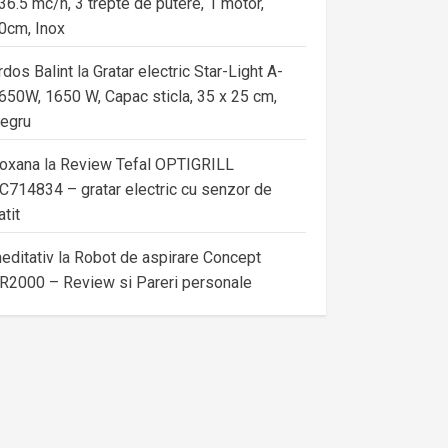
36.5 mc/h, 3 trepte de putere, 1 motor,
0cm, Inox
rdos Balint
la
Gratar electric Star-Light A-
650W, 1650 W, Capac sticla, 35 x 25 cm,
egru
oxana
la
Review Tefal OPTIGRILL
C714834 – gratar electric cu senzor de
atit
editativ
la
Robot de aspirare Concept
R2000 – Review si Pareri personale