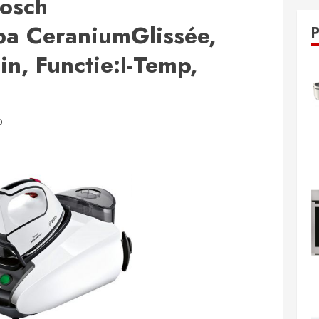
Bosch
a CeraniumGlissée,
n, Functie:I-Temp,
D