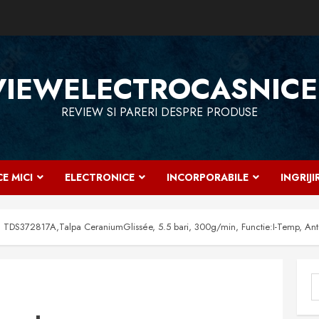
VIEWELECTROCASNICE
REVIEW SI PARERI DESPRE PRODUSE
E MICI
ELECTRONICE
INCORPORABILE
INGRIJ
ch TDS372817A,Talpa CeraniumGlissée, 5.5 bari, 300g/min, Functie:I-Temp, Anti
C
d