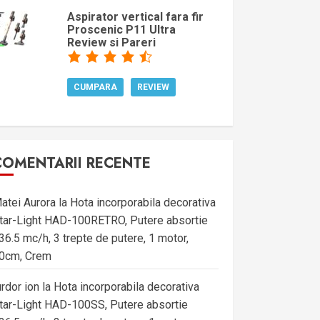
Aspirator vertical fara fir
Proscenic P11 Ultra
Review si Pareri
CUMPARA
REVIEW
COMENTARII RECENTE
atei Aurora
la
Hota incorporabila decorativa
tar-Light HAD-100RETRO, Putere absortie
36.5 mc/h, 3 trepte de putere, 1 motor,
0cm, Crem
urdor ion
la
Hota incorporabila decorativa
tar-Light HAD-100SS, Putere absortie