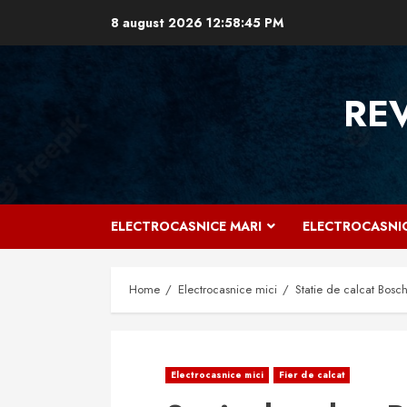
Skip
8 august 2026
12:58:46 PM
to
content
RE
ELECTROCASNICE MARI
ELECTROCASNIC
Home
Electrocasnice mici
Statie de calcat Bos
Electrocasnice mici
Fier de calcat