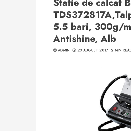
Statie de calcat 
TDS372817A,Talp
5.5 bari, 300g/mi
Antishine, Alb
ADMIN
23 AUGUST 2017
2 MIN REA