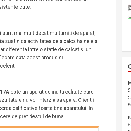
sistente cute.
ii sunt mai mult decat multumiti de aparat,
 sustin ca activitatea de a calca hainele a
ar diferenta intre o statie de calcat si un
fiecare data acest produs si
xcelent.
M
S
817A
este un aparat de inalta calitate care
5
zultatele nu vor intarzia sa apara. Clientii
6
orda calificative foarte bne aparatului. In
cere de pret destul de buna.
t
S