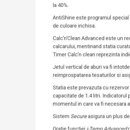
la 40%.
AntiShine este programul special p
de culoare inchisa.
Calc’n’Clean Advanced este un rec
calcarului, mentinand statia curat
Timer Calc’n clean reprezinta indi
Jetul vertical de aburi va fi intotd
reimprospatarea tesaturilor si asi
Statia este prevazuta cu rezervor 
capacitate de 1.4 litri. Indicatorul
momentul in care va fi necesara a
Sistem
Secure
asigura un plus de
Gratie functiei
i-Temp Advanced