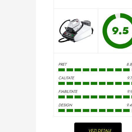
9.5
PRET
8.
CALITATE
9.
FIABILITATE
9.
DESIGN
9.
Continue
VEZI DETALII