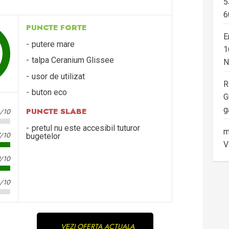
5
6
PUNCTE FORTE
E
putere mare
1
talpa Ceranium Glissee
N
usor de utilizat
R
buton eco
G
g
PUNCTE SLABE
8/10
pretul nu este accesibil tuturor
m
7/10
bugetelor
V
9/10
4/10
VEZI OFERTA ACTUALA