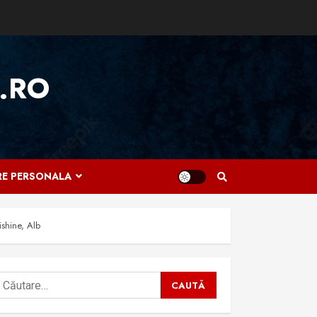
.RO
IRE PERSONALA
shine, Alb
aută
upă: