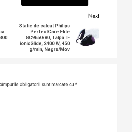
Next
Statie de calcat Philips
pa
PerfectCare Elite
Previous
Next
2300
GC9650/80, Talpa T-
post:
post:
ionicGlide, 2400 W, 450
g/min, Negru/Mov
Câmpurile obligatorii sunt marcate cu
*