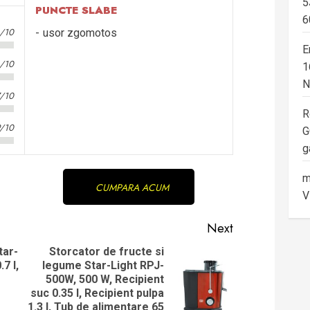
5
PUNCTE SLABE
6
8/10
usor zgomotos
E
6/10
1
N
7/10
R
9/10
G
g
m
CUMPARA ACUM
V
Next
tar-
Storcator de fructe si
7 l,
legume Star-Light RPJ-
Previous
500W, 500 W, Recipient
Next
post:
suc 0.35 l, Recipient pulpa
post:
1.3 l, Tub de alimentare 65