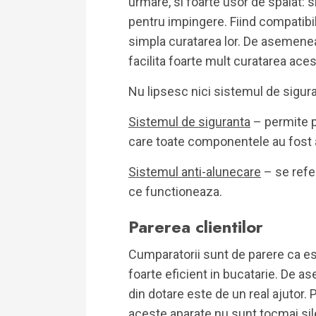
urmare, si foarte usor de spalat: 
pentru impingere. Fiind compatibil
simpla curatarea lor. De asemenea,
facilita foarte mult curatarea aces
Nu lipsesc nici sistemul de sigura
Sistemul de siguranta
– permite p
care toate componentele au fost 
Sistemul anti-alunecare
– se refer
ce functioneaza.
Parerea clientilor
Cumparatorii sunt de parere ca est
foarte eficient in bucatarie. De as
din dotare este de un real ajutor. 
aceste aparate nu sunt tocmai si