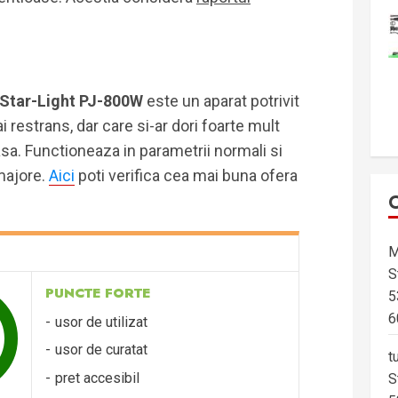
e Star-Light PJ-800W
este un aparat potrivit
 restrans, dar care si-ar dori foarte mult
asa. Functioneaza in parametrii normali si
majore.
Aici
poti verifica cea mai buna ofera
M
S
PUNCTE FORTE
5
6
usor de utilizat
usor de curatat
t
pret accesibil
S