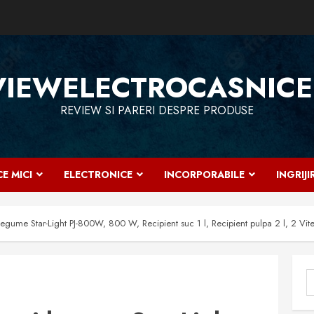
VIEWELECTROCASNICE
REVIEW SI PARERI DESPRE PRODUSE
E MICI
ELECTRONICE
INCORPORABILE
INGRIJ
i legume Star-Light PJ-800W, 800 W, Recipient suc 1 l, Recipient pulpa 2 l, 2 
C
d