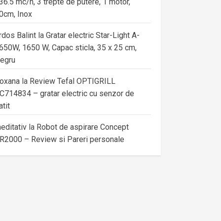
36.5 mc/h, 3 trepte de putere, 1 motor,
0cm, Inox
rdos Balint
la
Gratar electric Star-Light A-
650W, 1650 W, Capac sticla, 35 x 25 cm,
egru
oxana
la
Review Tefal OPTIGRILL
C714834 – gratar electric cu senzor de
atit
editativ
la
Robot de aspirare Concept
R2000 – Review si Pareri personale