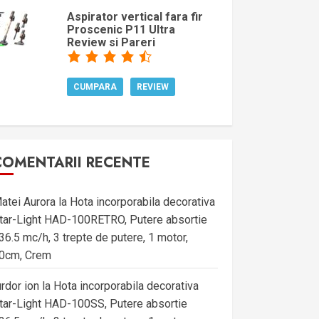
Aspirator vertical fara fir
Proscenic P11 Ultra
Review si Pareri
CUMPARA
REVIEW
COMENTARII RECENTE
atei Aurora
la
Hota incorporabila decorativa
tar-Light HAD-100RETRO, Putere absortie
36.5 mc/h, 3 trepte de putere, 1 motor,
0cm, Crem
urdor ion
la
Hota incorporabila decorativa
tar-Light HAD-100SS, Putere absortie