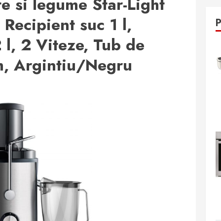
te si legume Star-Light
Recipient suc 1 l,
 l, 2 Viteze, Tub de
m, Argintiu/Negru