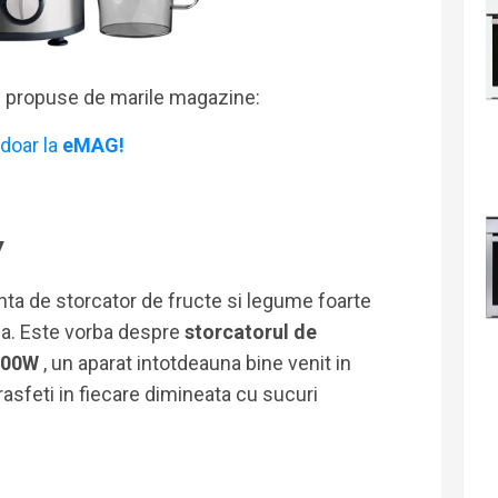
i propuse de marile magazine:
doar la
eMAG!
W
nta de storcator de fructe si legume foarte
ila. Este vorba despre
storcatorul de
-800W
, un aparat intotdeauna bine venit in
 rasfeti in fiecare dimineata cu sucuri