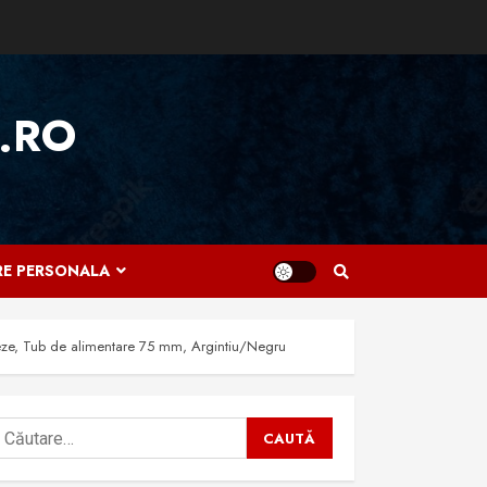
.RO
IRE PERSONALA
Viteze, Tub de alimentare 75 mm, Argintiu/Negru
aută
upă: