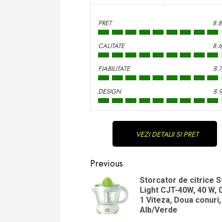
PRET
8.
CALITATE
8.
FIABILITATE
8.
DESIGN
8.
Continue
VEZI DETALII SI PRET
Reading
Previous
Storcator de citrice S
Light CJT-40W, 40 W, 0.
1 Viteza, Doua conuri,
Alb/Verde