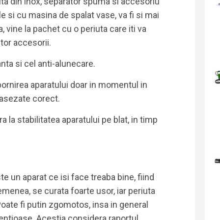
sita din inox, separator spuma si accesoriu
e si cu masina de spalat vase, va fi si mai
 vine la pachet cu o periuta care iti va
tor accesorii.
nta si cel anti-alunecare.
ornirea aparatului doar in momentul in
asezate corect.
a la stabilitatea aparatului pe blat, in timp
e un aparat ce isi face treaba bine, fiind
emenea, se curata foarte usor, iar periuta
Poate fi putin zgomotos, insa in general
lentioase. Acestia considera
raportul