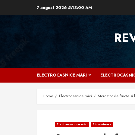
Skip
7 august 2026
5:13:01 AM
to
content
RE
ELECTROCASNICE MARI
ELECTROCASNIC
Home
Electrocasnice mici
Storcator de fructe s
Electrocasnice mici
Storcatoare