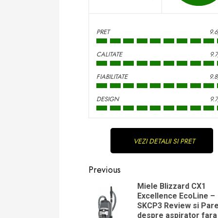
PRET
9.
CALITATE
9.
FIABILITATE
9.
DESIGN
9.
Continue
VEZI DETALII SI PRET
Reading
Previous
Miele Blizzard CX1
Excellence EcoLine –
SKCP3 Review si Pare
despre aspirator fara