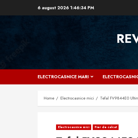
Skip
6 august 2026
1:46:35 PM
to
content
RE
ELECTROCASNICE MARI
ELECTROCASNIC
Home
Electrocasnice mici
Tefal FV9844E0 Ultima
Electrocasnice mici
Fier de calcat