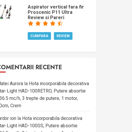
Aspirator vertical fara fir
Proscenic P11 Ultra
Review si Pareri
CUMPARA
REVIEW
COMENTARII RECENTE
atei Aurora
la
Hota incorporabila decorativa
tar-Light HAD-100RETRO, Putere absortie
36.5 mc/h, 3 trepte de putere, 1 motor,
0cm, Crem
urdor ion
la
Hota incorporabila decorativa
tar-Light HAD-100SS, Putere absortie