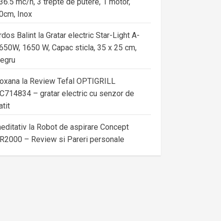
36.5 mc/h, 3 trepte de putere, 1 motor,
0cm, Inox
rdos Balint
la
Gratar electric Star-Light A-
650W, 1650 W, Capac sticla, 35 x 25 cm,
egru
oxana
la
Review Tefal OPTIGRILL
C714834 – gratar electric cu senzor de
atit
editativ
la
Robot de aspirare Concept
R2000 – Review si Pareri personale