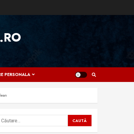
.RO
IRE PERSONALA
clean
aută
upă: