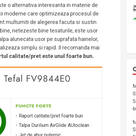
ste o alternativa interesanta in materie de
ctii moderne care optimizeaza procesul de
unt multumiti de alegerea facuta si sustin
 bine, netezeste bine tesaturile, este usor
alpa alunecata usor pe suprafata hainelor,
realizeaza simplu si rapid. Il recomanda mai
tul calitate/pret este unul foarte bun.
t: Tefal FV9844E0
M
S
5
PUNCTE FORTE
6
Raport calitate/pret foarte bun
t
Talpa Durilium AirGlide AUtoclean
S
Jet de abur puternic