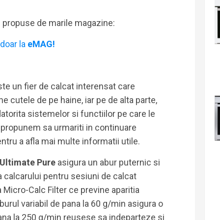
i propuse de marile magazine:
doar la
eMAG!
ste un fier de calcat interensat care
 cutele de pe haine, iar pe de alta parte,
torita sistemelor si functiilor pe care le
a propunem sa urmariti in continuare
ntru a afla mai multe informatii utile.
 Ultimate Pure
asigura un abur puternic si
 calcarului pentru sesiuni de calcat
Micro-Calc Filter ce previne aparitia
aburul variabil de pana la 60 g/min asigura o
pana la 250 g/min reusese sa indeparteze si