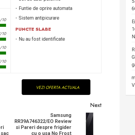
5
Funtie de oprire automata
6
Sistem antipicurare
6/10
E
PUNCTE SLABE
1
7/10
N
Nu au fost identificate
8/10
R
G
7/10
g
m
V
VEZI OFERTA ACTUALA
Next
Samsung
RR39A746322/EO Review
Next
Previous
ri
si Pareri despre frigider
post:
post:
 sac
cu o usa No Frost