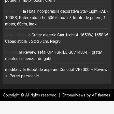
putere, 1 motor, 60cm, Crem
turdor ion
la
Hota incorporabila decorativa Star-Light HAD-
100SS, Putere absortie 536.5 mc/h, 3 trepte de putere, 1
motor, 60cm, Inox
Erdos Balint
la
Gratar electric Star-Light A-1650W, 1650 W,
Capac sticla, 35 x 25 cm, Negru
Roxana
la
Review Tefal OPTIGRILL GC714834 – gratar
electric cu senzor de gatit
meditativ
la
Robot de aspirare Concept VR2000 – Review
si Pareri personale
Copyright © All rights reserved.
|
ChromeNews
by AF themes.