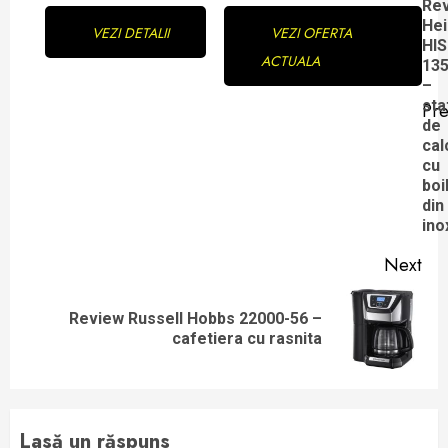
Continue
Re
Hei
VEZI DETALII
VEZI OFERTA
Reading
HIS
ACTUALA
13
–
sta
Pre
Pre
de
cal
pos
cu
boi
din
ino
Next
Review Russell Hobbs 22000-56 –
Next
cafetiera cu rasnita
post:
Lasă un răspuns