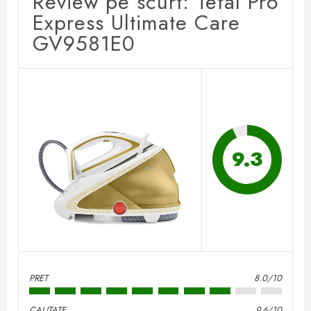
Review pe scurt: Tefal Pro
Express Ultimate Care
GV9581E0
9.3
PRET
8.0/10
CALITATE
9.6/10