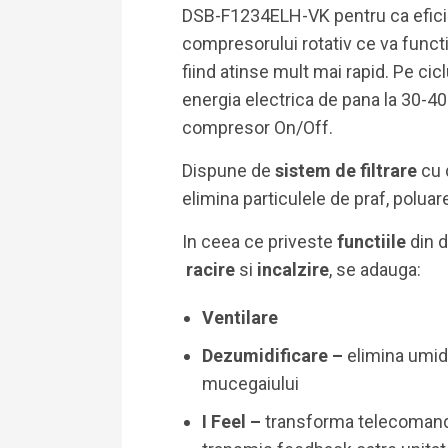
DSB-F1234ELH-VK pentru ca eficien
compresorului rotativ ce va function
fiind atinse mult mai rapid. Pe cic
energia electrica de pana la 30-4
compresor On/Off.
Dispune de
sistem de filtrare
cu 
elimina particulele de praf, poluare,
In ceea ce priveste
functiile
din 
racire
si
incalzire
, se adauga:
Ventilare
Dezumidificare –
elimina umidi
mucegaiului
I Feel –
transforma telecomand