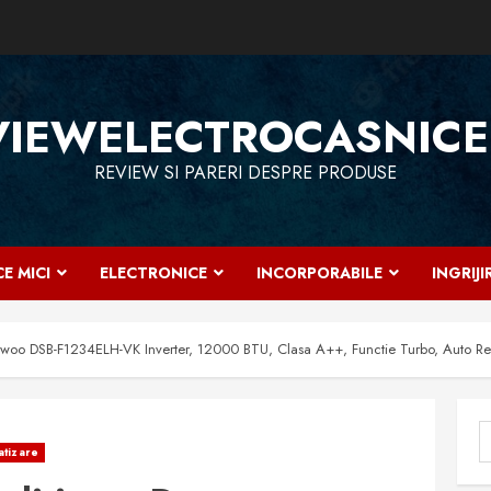
VIEWELECTROCASNICE
REVIEW SI PARERI DESPRE PRODUSE
E MICI
ELECTRONICE
INCORPORABILE
INGRIJ
woo DSB-F1234ELH-VK Inverter, 12000 BTU, Clasa A++, Functie Turbo, Auto Restar
C
atizare
d