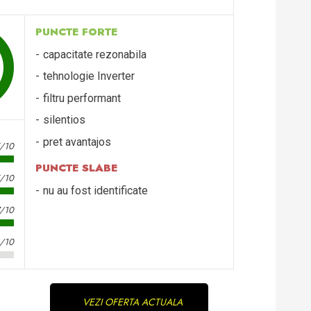
PUNCTE FORTE
capacitate rezonabila
tehnologie Inverter
filtru performant
silentios
pret avantajos
5/10
PUNCTE SLABE
5/10
nu au fost identificate
7/10
3/10
VEZI OFERTA ACTUALA