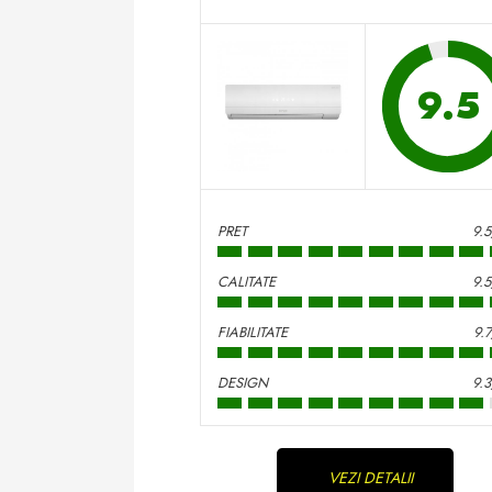
9.5
PRET
9.
CALITATE
9.
FIABILITATE
9.
DESIGN
9.
Continue
VEZI DETALII