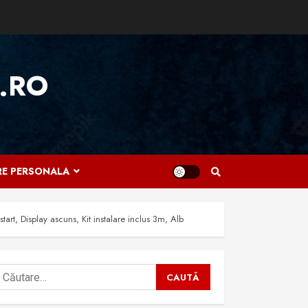
.RO
IRE PERSONALA
t, Display ascuns, Kit instalare inclus 3m, Alb
aută
upă: