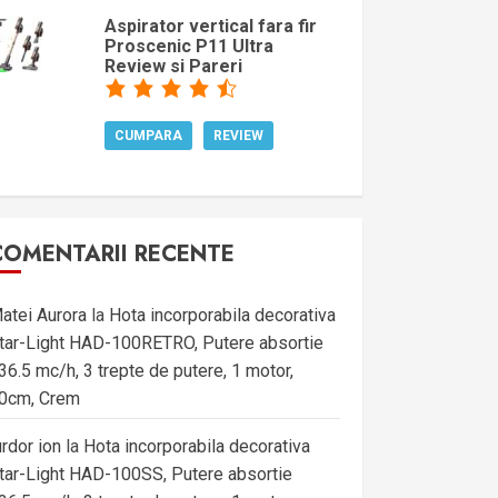
Aspirator vertical fara fir
Proscenic P11 Ultra
Review si Pareri
CUMPARA
REVIEW
COMENTARII RECENTE
atei Aurora
la
Hota incorporabila decorativa
tar-Light HAD-100RETRO, Putere absortie
36.5 mc/h, 3 trepte de putere, 1 motor,
0cm, Crem
urdor ion
la
Hota incorporabila decorativa
tar-Light HAD-100SS, Putere absortie