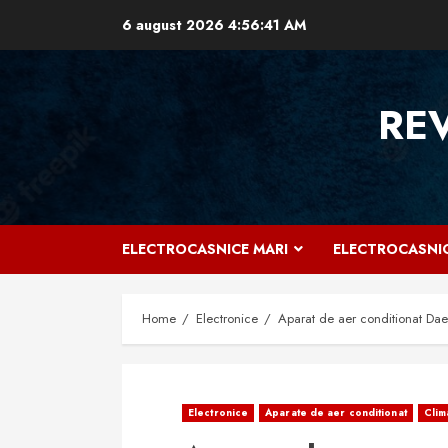
Skip
6 august 2026
4:56:42 AM
to
content
RE
ELECTROCASNICE MARI
ELECTROCASNIC
Home
Electronice
Aparat de aer conditionat Dae
Electronice
Aparate de aer conditionat
Clim