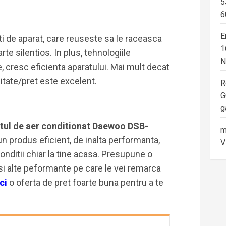
5
6
E
i de aparat, care reuseste sa le raceasca
1
rte silentios. In plus, tehnologiile
N
e, cresc eficienta aparatului. Mai mult decat
litate/pret este excelent.
R
G
g
tul de aer conditionat Daewoo DSB-
m
 un produs eficient, de inalta performanta,
V
onditii chiar la tine acasa. Presupune o
si alte peformante pe care le vei remarca
ci
o oferta de pret foarte buna pentru a te