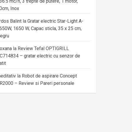
36.5 mc/h, 3 trepte de putere, 1 motor,
0cm, Inox
rdos Balint
la
Gratar electric Star-Light A-
650W, 1650 W, Capac sticla, 35 x 25 cm,
egru
oxana
la
Review Tefal OPTIGRILL
C714834 – gratar electric cu senzor de
atit
editativ
la
Robot de aspirare Concept
R2000 – Review si Pareri personale