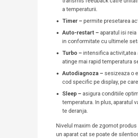
transmis feedback catre unitat
a temperaturii.
Timer –
permite presetarea acti
Auto-restart –
aparatul isi rei
in conformitate cu ultimele seta
Turbo –
intensifica activit,atea
atinge mai rapid temperatura se
Autodiagnoza –
sesizeaza o e
cod specific pe display, pe care 
Sleep –
asigura conditiile opti
temperatura. In plus, aparatul v
te deranja.
Nivelul maxim de zgomot produs e
un aparat cat se poate de silentio