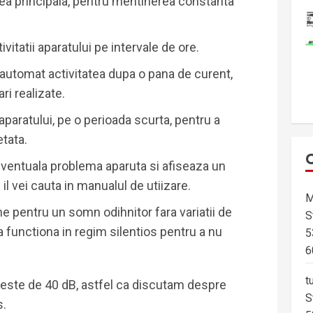
ea principala, pentru mentinerea constanta
vitatii aparatului pe intervale de ore.
a automat activitatea dupa o pana de curent,
ri realizate.
 aparatului, pe o perioada scurta, pentru a
tata.
ventuala problema aparuta si afiseaza un
il vei cauta in manualul de utiizare.
M
me pentru un somn odihnitor fara variatii de
S
a functiona in regim silentios pentru a nu
5
6
t
ste de 40 dB, astfel ca discutam despre
S
s.