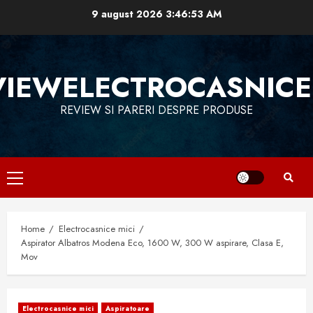
Skip
9 august 2026
3:46:54 AM
to
content
VIEWELECTROCASNICE
REVIEW SI PARERI DESPRE PRODUSE
Primary
Menu
Home
Electrocasnice mici
Aspirator Albatros Modena Eco, 1600 W, 300 W aspirare, Clasa E,
Mov
Electrocasnice mici
Aspiratoare