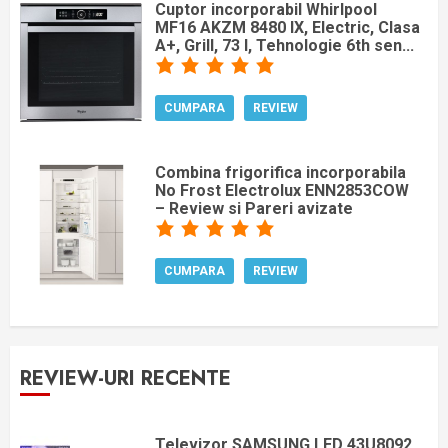
Cuptor incorporabil Whirlpool
MF16 AKZM 8480 IX, Electric, Clasa
A+, Grill, 73 l, Tehnologie 6th sen...
CUMPARA
REVIEW
Combina frigorifica incorporabila
No Frost Electrolux ENN2853COW
– Review si Pareri avizate
CUMPARA
REVIEW
REVIEW-URI RECENTE
Televizor SAMSUNG LED 43U8092,