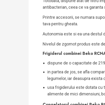
Totodata, dispune atat de filtru im
antibacterian, ceea ce va garanta s
Printre accesorii, se numara supor
tava pentru gheata.
Autonomia este si ea una destul d
Nivelul de zgomot produs este de
Frigiderul combinei Beko R
dispune de o capacitate de 219 l
in partea de jos, se afla compa
legumelor, iar deasupra exista d
usa frigiderului este dotata cu t
alimente de mici dimensiuni, b
Congelatorul combinei Beko