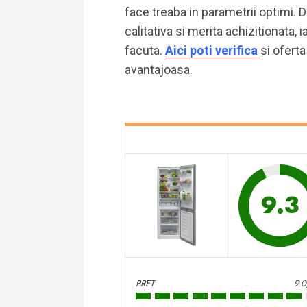
face treaba in parametrii optimi.
calitativa si merita achizitionata, 
facuta.
Aici poti verifica
si ofert
avantajoasa.
9.3
PRET
9.