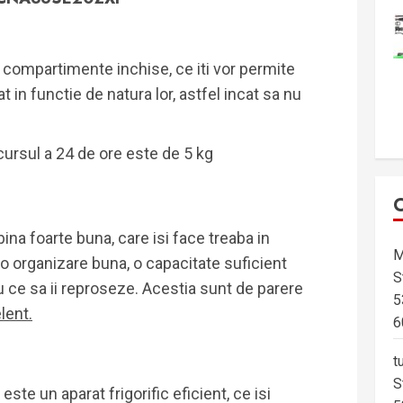
i compartimente inchise, ce iti vor permite
 in functie de natura lor, astfel incat sa nu
ursul a 24 de ore este de 5 kg
ina foarte buna, care isi face treaba in
M
 o organizare buna, o capacitate suficient
S
u ce sa ii reproseze. Acestia sunt de parere
5
lent.
6
t
S
P
este un aparat frigorific eficient, ce isi