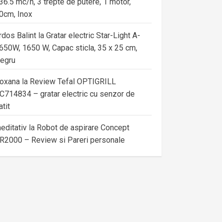
36.5 mc/h, 3 trepte de putere, 1 motor,
0cm, Inox
rdos Balint
la
Gratar electric Star-Light A-
650W, 1650 W, Capac sticla, 35 x 25 cm,
egru
oxana
la
Review Tefal OPTIGRILL
C714834 – gratar electric cu senzor de
atit
editativ
la
Robot de aspirare Concept
R2000 – Review si Pareri personale