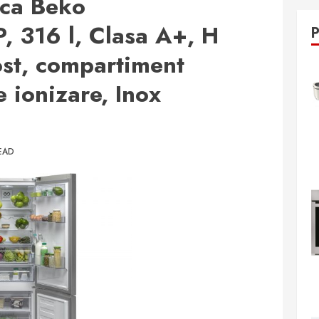
ica Beko
316 l, Clasa A+, H
st, compartiment
e ionizare, Inox
EAD