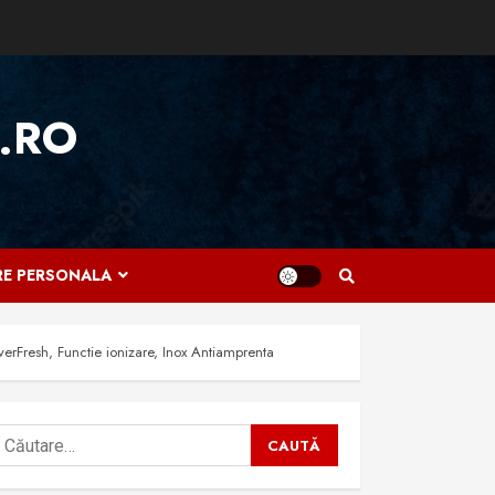
.RO
IRE PERSONALA
Fresh, Functie ionizare, Inox Antiamprenta
aută
upă: