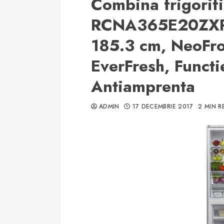
Combina frigorif
RCNA365E20ZXP, 
185.3 cm, NeoFro
EverFresh, Functi
Antiamprenta
ADMIN
17 DECEMBRIE 2017
2 MIN R