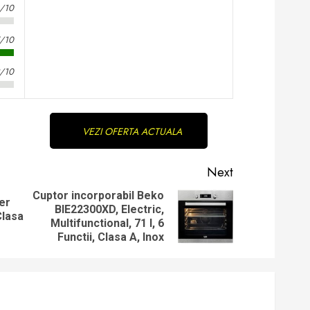
3/10
5/10
2/10
VEZI OFERTA ACTUALA
Next
Cuptor incorporabil Beko
er
BIE22300XD, Electric,
Previous
Next
Clasa
Multifunctional, 71 l, 6
post:
post:
Functii, Clasa A, Inox