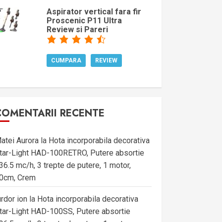
Aspirator vertical fara fir
Proscenic P11 Ultra
Review si Pareri
CUMPARA
REVIEW
COMENTARII RECENTE
atei Aurora
la
Hota incorporabila decorativa
tar-Light HAD-100RETRO, Putere absortie
36.5 mc/h, 3 trepte de putere, 1 motor,
0cm, Crem
urdor ion
la
Hota incorporabila decorativa
tar-Light HAD-100SS, Putere absortie