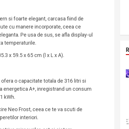
n si foarte elegant, carcasa fiind de
azute cu manere incorporate, ceea ce
eleganta. Pe usa de sus, se afla display-ul
ta temperaturile.
3 x 59.5 x 65 cm (l x L x A).
ofera o capacitate totala de 316 litri si
nta energetica A+, inregistrand un consum
31 kWh.
ire Neo Frost, ceea ce te va scuti de
eretilor interiori.