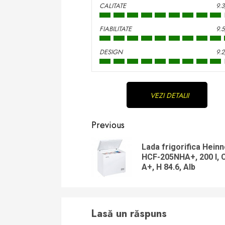
CALITATE
9.
FIABILITATE
9.
DESIGN
9.
Continue
VEZI DETALII
Reading
Previous
Lada frigorifica Heinn
HCF-205NHA+, 200 l, 
A+, H 84.6, Alb
Lasă un răspuns