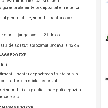
potriva mirosurilor. cat si sistem
iguranta alimentelor depozitate in interior.
tul pentru sticle, suportul pentru oua si
e mare, ajunge pana la 21 de ore.
stul de scazut, aproximat undeva la 43 dB.
CNA365E20ZXP
itri
rtimentul pentru depozitarea fructelor si a
oua rafturi din sticla securizata
rei suporturi din plastic, unde poti depozita
orcane etc
 RCNA365E20ZXP