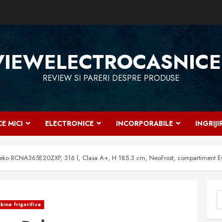
VIEWELECTROCASNICE
REVIEW SI PARERI DESPRE PRODUSE
E MICI
ELECTRONICE
INCORPORABILE
INGRIJ
Beko RCNA365E20ZXP, 316 l, Clasa A+, H 185.3 cm, NeoFrost, compartiment Ever
C
ine frigorifice
d