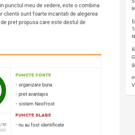
5
 Din punctul meu de vedere, este o combina
6
iar clientii sunt foarte incantati de alegerea
E
a de pret propusa care este destul de
1
N
R
G
g
PUNCTE FORTE
m
organizare buna
V
pret avantajos
sistem NeoFrost
PUNCTE SLABE
0/10
nu au fost identificate