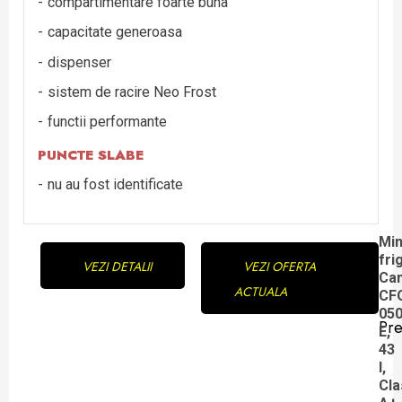
compartimentare foarte buna
capacitate generoasa
dispenser
sistem de racire Neo Frost
functii performante
PUNCTE SLABE
nu au fost identificate
Continue
Min
fri
VEZI DETALII
VEZI OFERTA
Reading
Ca
ACTUALA
CF
05
Pre
E,
Pre
43
pos
l,
Cla