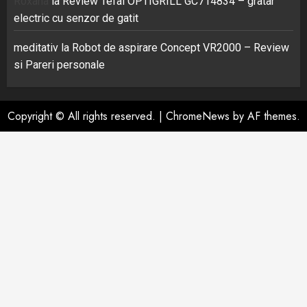
Roxana
la
Review Tefal OPTIGRILL GC714834 – gratar
electric cu senzor de gatit
meditativ
la
Robot de aspirare Concept VR2000 – Review
si Pareri personale
Copyright © All rights reserved.
|
ChromeNews
by AF themes.