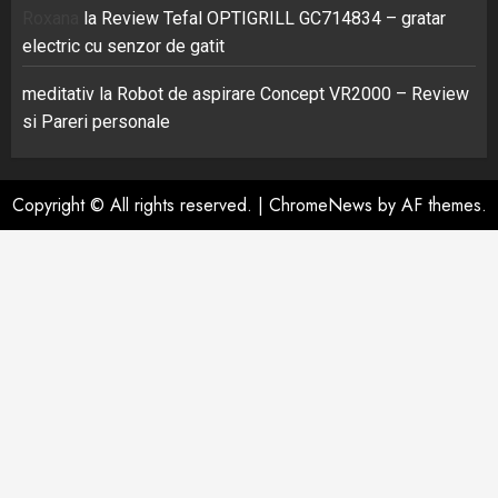
Roxana
la
Review Tefal OPTIGRILL GC714834 – gratar
electric cu senzor de gatit
meditativ
la
Robot de aspirare Concept VR2000 – Review
si Pareri personale
Copyright © All rights reserved.
|
ChromeNews
by AF themes.