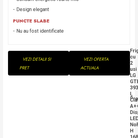
Design elegant
PUNCTE SLABE
Nu au fost identificate
Continue
Fri
cu
VEZI DETALII SI
VEZI OFERTA
Reading
2
PRET
ACTUALA
usi
LG
GT
39
l,
Pre
Cla
Pre
A+
pos
Dis
LED
NoF
H
16