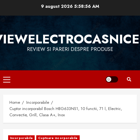
Skip
9 august 2026
5:58:57 AM
to
content
VIEWELECTROCASNICE
REVIEW SI PARERI DESPRE PRODUSE
Primary
Menu
Home
Incorporabile
Cuptor incorporabil Bosch HBG633NS1, 10 functii, 71 l, Electric,
Convectie, Grill, Clasa A+, Inox
Incorporabile
Cuptoare incorporabile