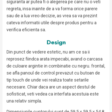
siguranta ar putea fi o alegerea pe care nu o veti
regreta, insa inainte de a va forma orice parere
sau de a lua vreo decizie, as vrea sa va prezint
cateva informatii utile despre produs pentru a
verifica eficienta sa.
Design
Din punct de vedere estetic, nu am ce sa ii
reprosez fiindca arata impecabi, avand o carcasa
de culoare argintie in combinatie cu negru. frontal,
se afla panoul de control prevazut cu butoan de
tip touch de unde vei realiza toate setarile
necesare. Chiar daca are un aspect destul de
sofisticat, veti vedea ca interfata acestuia este
una relativ simpla.
Dimensiunile cuptorului sunt de 59.5 x 59.5 x 54.8