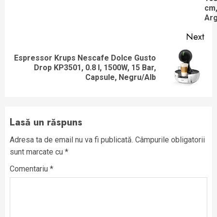
cm
Arg
Next
Espressor Krups Nescafe Dolce Gusto
Next
Drop KP3501, 0.8 l, 1500W, 15 Bar,
post:
Capsule, Negru/Alb
Lasă un răspuns
Adresa ta de email nu va fi publicată.
Câmpurile obligatorii
sunt marcate cu
*
Comentariu
*