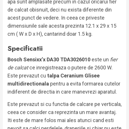
apa sunt amplasate precum in cazul oricarui fier
de calcat obisnuit, deci nu exista diferente din
acest punct de vedere. In ceea ce priveste
dimensiunile sale acesta prezinta 12.1 x 29 x 15
cm ( W x D x H), cantarind doar 1.5 kg.
Specificatii
Bosch Sensixx’x DA30 TDA3026010
este un
fier
de calcat
ce inregistreaza o putere de 2600 W.
Este prevazut cu
talpa Ceranium Glisee
multidirectionala
pentru a evita formarea cutelor
indiferent de directia in care manevrezi aparatul.
Este prevazut si cu functia de calcare pe verticala,
ceea ce consider ca reprezinta un mare avantaj.
Iti este de mare folos mai ales atunci cand esti
nevoit sa calci perdelele, draperiile si chiar nu este