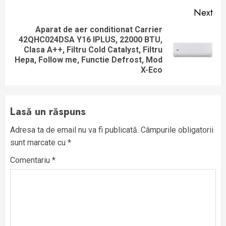
Next
Aparat de aer conditionat Carrier
42QHC024DSA Y16 IPLUS, 22000 BTU,
Next
Clasa A++, Filtru Cold Catalyst, Filtru
post:
Hepa, Follow me, Functie Defrost, Mod
X-Eco
Lasă un răspuns
Adresa ta de email nu va fi publicată.
Câmpurile obligatorii
sunt marcate cu
*
Comentariu
*