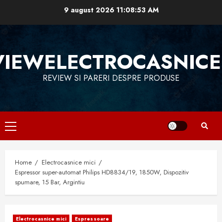
Skip
9 august 2026
11:08:54 AM
to
content
VIEWELECTROCASNICE
REVIEW SI PARERI DESPRE PRODUSE
Primary
Menu
Home
Electrocasnice mici
Espressor super-automat Philips HD8834/19, 1850W, Dispozitiv
spumare, 15 Bar, Argintiu
Electrocasnice mici
Espressoare