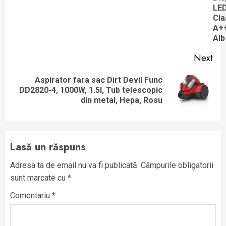
LED
Cla
A+
Alb
Next
Aspirator fara sac Dirt Devil Func
Next
DD2820-4, 1000W, 1.5l, Tub telescopic
post:
din metal, Hepa, Rosu
Lasă un răspuns
Adresa ta de email nu va fi publicată.
Câmpurile obligatorii
sunt marcate cu
*
Comentariu
*