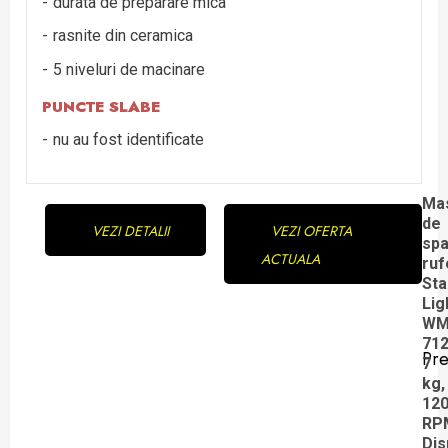
durata de preparare mica
rasnite din ceramica
5 niveluri de macinare
PUNCTE SLABE
nu au fost identificate
Continue
Ma
de
VEZI DETALII
VEZI OFERTA
Reading
spa
ACTUALA
ruf
Sta
Lig
WM
71
Pre
7
Pre
kg,
pos
12
RP
Dis