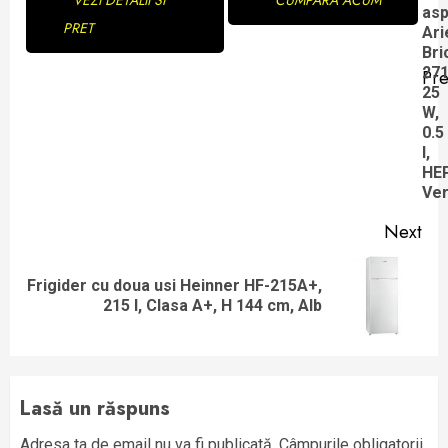
VEZI DETALII SI
CUMPARA ACUM
Reading
asp
PRET
Ari
Bri
271
Pre
Pre
25
W,
pos
0.5
l,
HE
Ver
Next
Frigider cu doua usi Heinner HF-215A+,
Next
215 l, Clasa A+, H 144 cm, Alb
post:
Lasă un răspuns
Adresa ta de email nu va fi publicată.
Câmpurile obligatorii