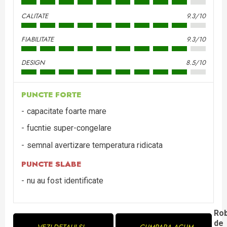
CALITATE
9.3/10
FIABILITATE
9.3/10
DESIGN
8.5/10
PUNCTE FORTE
capacitate foarte mare
fucntie super-congelare
semnal avertizare temperatura ridicata
PUNCTE SLABE
nu au fost identificate
Continue
Ro
de