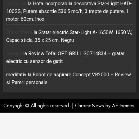
turdor ion
la
Hota incorporabila decorativa Star-Light HAD-
100SS, Putere absortie 536.5 mc/h, 3 trepte de putere, 1
motor, 60cm, Inox
Erdos Balint
la
Gratar electric Star-Light A-1650W, 1650 W,
Capac sticla, 35 x 25 cm, Negru
Roxana
la
Review Tefal OPTIGRILL GC714834 – gratar
electric cu senzor de gatit
meditativ
la
Robot de aspirare Concept VR2000 – Review
si Pareri personale
Copyright © All rights reserved.
|
ChromeNews
by AF themes.