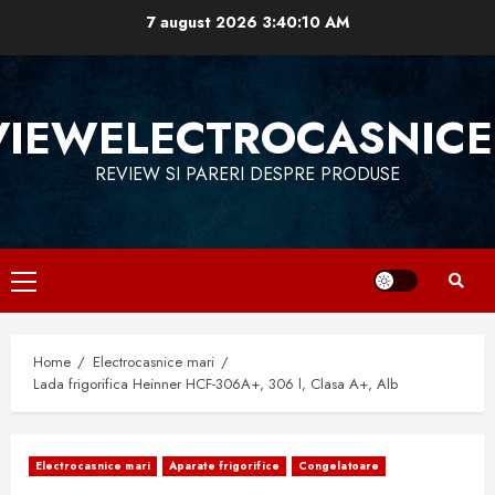
Skip
7 august 2026
3:40:11 AM
to
content
VIEWELECTROCASNICE
REVIEW SI PARERI DESPRE PRODUSE
Primary
Menu
Home
Electrocasnice mari
Lada frigorifica Heinner HCF-306A+, 306 l, Clasa A+, Alb
Electrocasnice mari
Aparate frigorifice
Congelatoare