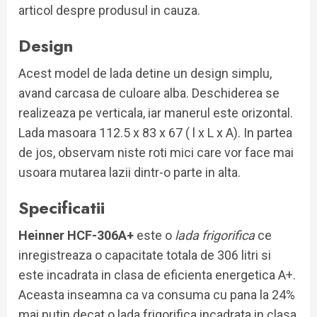
articol despre produsul in cauza.
Design
Acest model de lada detine un design simplu,
avand carcasa de culoare alba. Deschiderea se
realizeaza pe verticala, iar manerul este orizontal.
Lada masoara 112.5 x 83 x 67 ( l x L x A). In partea
de jos, observam niste roti mici care vor face mai
usoara mutarea lazii dintr-o parte in alta.
Specificatii
Heinner HCF-306A+
este o
lada frigorifica
ce
inregistreaza o capacitate totala de 306 litri si
este incadrata in clasa de eficienta energetica A+.
Aceasta inseamna ca va consuma cu pana la 24%
mai putin decat o lada frigorifica incadrata in clasa