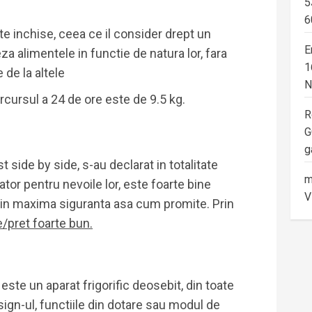
5
6
 inchise, ceea ce il consider drept un
E
za alimentele in functie de natura lor, fara
1
de la altele
N
cursul a 24 de ore este de 9.5 kg.
R
G
g
 side by side, s-au declarat in totalitate
m
tor pentru nevoile lor, este foarte bine
V
 in maxima siguranta asa cum promite. Prin
e/pret foarte bun.
E
este un aparat frigorific deosebit, din toate
ign-ul, functiile din dotare sau modul de