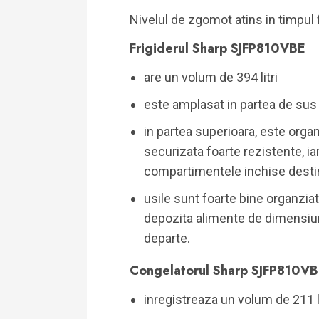
Nivelul de zgomot atins in timpul
Frigiderul Sharp SJFP810VBE
are un volum de 394 litri
este amplasat in partea de sus
in partea superioara, este organ
securizata foarte rezistente, ia
compartimentele inchise destina
usile sunt foarte bine organziat
depozita alimente de dimensiuni
departe.
Congelatorul Sharp SJFP810V
inregistreaza un volum de 211 li