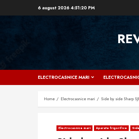
Skip
6 august 2026
4:51:21 PM
to
content
RE
ELECTROCASNICE MARI
ELECTROCASNIC
Home
Electrocasnice mari
Side by side Sharp SJ
Electrocasnice mari
Aparate frigorifice
Side