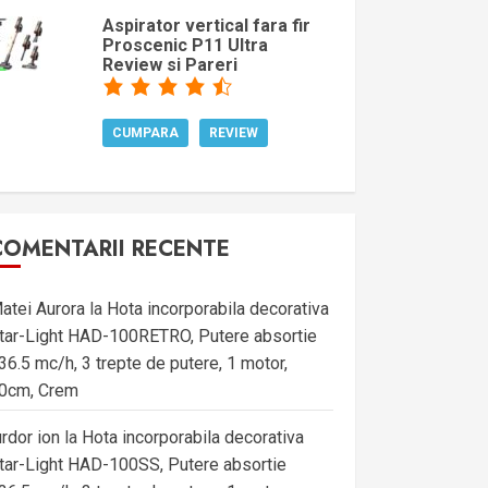
Aspirator vertical fara fir
Proscenic P11 Ultra
Review si Pareri
CUMPARA
REVIEW
COMENTARII RECENTE
atei Aurora
la
Hota incorporabila decorativa
tar-Light HAD-100RETRO, Putere absortie
36.5 mc/h, 3 trepte de putere, 1 motor,
0cm, Crem
urdor ion
la
Hota incorporabila decorativa
tar-Light HAD-100SS, Putere absortie