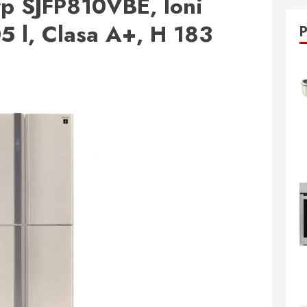
rp SJFP810VBE, Ioni
5 l, Clasa A+, H 183