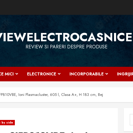
VIEWELECTROCASNICE
REVIEW SI PARERI DESPRE PRODUSE
E MICI
ELECTRONICE
INCORPORABILE
INGRIJ
FP810VBE, Ioni Plasmacluster, 605 l, Clasa A+, H 183 cm, Bej
C
 by side
d