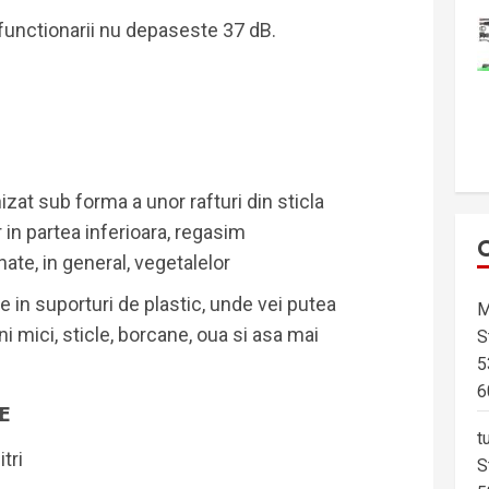
 functionarii nu depaseste 37 dB.
izat sub forma a unor rafturi din sticla
r in partea inferioara, regasim
te, in general, vegetalelor
e in suporturi de plastic, unde vei putea
M
 mici, sticle, borcane, oua si asa mai
S
5
6
BE
t
tri
S