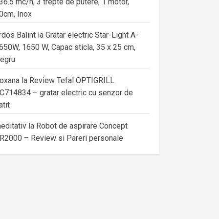
36.5 mc/h, 3 trepte de putere, 1 motor,
0cm, Inox
rdos Balint
la
Gratar electric Star-Light A-
650W, 1650 W, Capac sticla, 35 x 25 cm,
egru
oxana
la
Review Tefal OPTIGRILL
C714834 – gratar electric cu senzor de
atit
editativ
la
Robot de aspirare Concept
R2000 – Review si Pareri personale