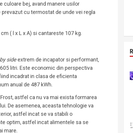
e culoare bej, avand manere usilor
te prevazut cu termostat de unde vei regla
m ( l x L x A) si cantareste 107 kg.
 by side
extrem de incapator si performant,
 605 litri. Este economic din perspectiva
iind incadrat in clasa de eficienta
onum anual de 487 kWh.
Frost, astfel ca nu va mai exista formarea
atului. De asemenea, aceasta tehnologie va
rior, astfel incat se va stabili o
te optim, astfel incat alimentele sa se
ai mare.