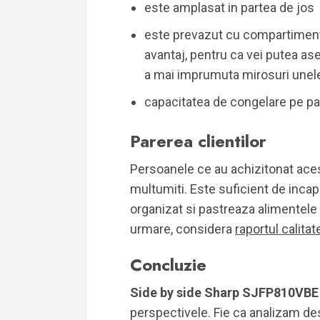
este amplasat in partea de jos
este prevazut cu compartimente
avantaj, pentru ca vei putea ase
a mai imprumuta mirosuri unele 
capacitatea de congelare pe par
Parerea clientilor
Persoanele ce au achizitonat acest
multumiti. Este suficient de incapa
organizat si pastreaza alimentele
urmare, considera
raportul calitat
Concluzie
Side by side Sharp SJFP810VB
perspectivele. Fie ca analizam des