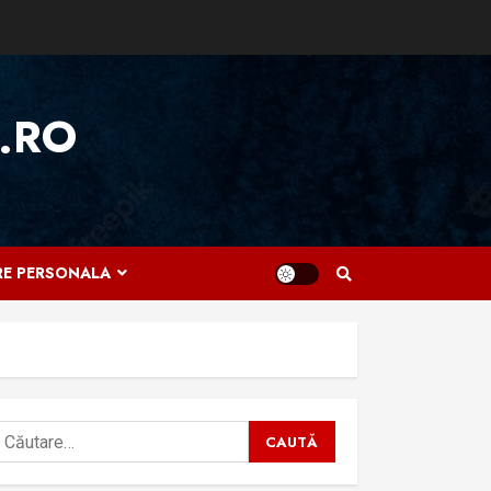
.RO
IRE PERSONALA
aută
upă: