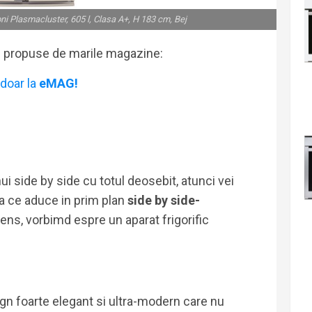
i Plasmacluster, 605 l, Clasa A+, H 183 cm, Bej
i propuse de marile magazine:
doar la
eMAG!
E
nui side by side cu totul deosebit, atunci vei
ra ce aduce in prim plan
side by side-
ens, vorbimd espre un aparat frigorific
gn foarte elegant si ultra-modern care nu