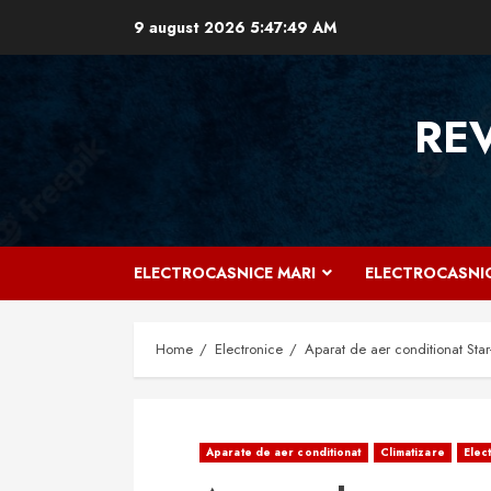
Skip
9 august 2026
5:47:50 AM
to
content
RE
ELECTROCASNICE MARI
ELECTROCASNIC
Home
Electronice
Aparat de aer conditionat Star
Aparate de aer conditionat
Climatizare
Elec