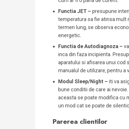
cum ar fi o pana de curent.
Functia JET –
presupune intensi
temperatura sa fie atinsa mult m
termen lung, se observa econo
energetic.
Functia de Autodiagnoza –
va
inca din faza incipienta. Presup
aparatului si afisarea unui cod s
manualul de utilizare, pentru a 
Modul Sleep/Night –
iti va as
bune conditii de care ai nevoie.
aceasta se poate modifica cu ma
un mod cat se poate de silenti
Parerea clientilor