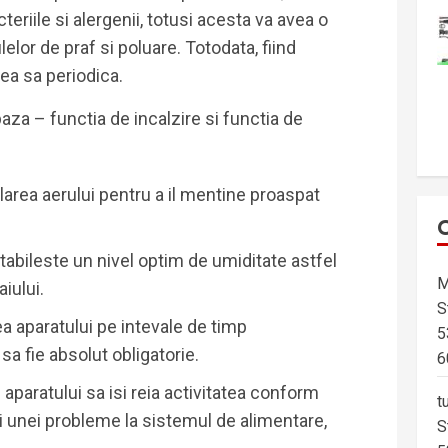
cteriile si alergenii, totusi acesta va avea o
lelor de praf si poluare. Totodata, fiind
ea sa periodica.
aza – functia de incalzire si functia de
area aerului pentru a il mentine proaspat
tabileste un nivel optim de umiditate astfel
M
iului.
S
a aparatului pe intevale de timp
5
 sa fie absolut obligatorie.
6
aparatului sa isi reia activitatea conform
t
iei unei probleme la sistemul de alimentare,
S