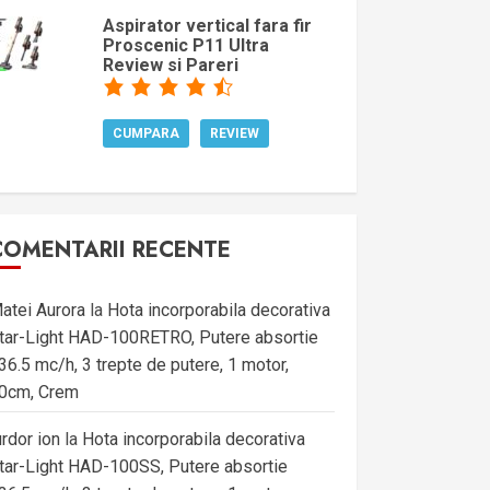
Aspirator vertical fara fir
Proscenic P11 Ultra
Review si Pareri
CUMPARA
REVIEW
COMENTARII RECENTE
atei Aurora
la
Hota incorporabila decorativa
tar-Light HAD-100RETRO, Putere absortie
36.5 mc/h, 3 trepte de putere, 1 motor,
0cm, Crem
urdor ion
la
Hota incorporabila decorativa
tar-Light HAD-100SS, Putere absortie