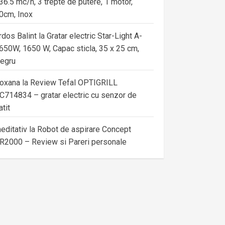
36.5 mc/h, 3 trepte de putere, 1 motor,
0cm, Inox
rdos Balint
la
Gratar electric Star-Light A-
650W, 1650 W, Capac sticla, 35 x 25 cm,
egru
oxana
la
Review Tefal OPTIGRILL
C714834 – gratar electric cu senzor de
atit
editativ
la
Robot de aspirare Concept
R2000 – Review si Pareri personale