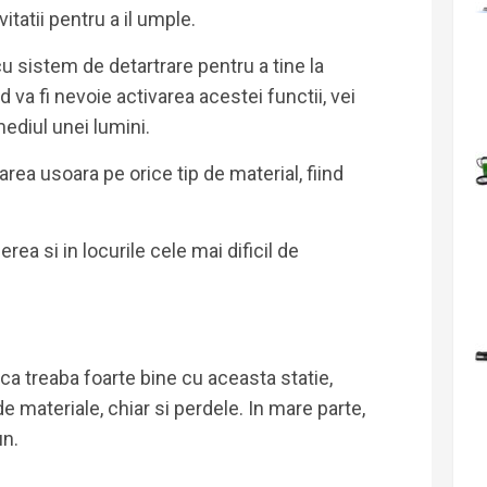
itatii pentru a il umple.
u sistem de detartrare pentru a tine la
 va fi nevoie activarea acestei functii, vei
rmediul unei lumini.
ea usoara pe orice tip de material, fiind
rea si in locurile cele mai dificil de
aca treaba foarte bine cu aceasta statie,
e materiale, chiar si perdele. In mare parte,
un.