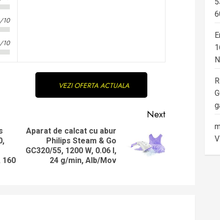
5
6
3/10
E
0/10
1
N
R
VEZI OFERTA ACTUALA
G
g
Next
m
s
Aparat de calcat cu abur
V
0,
Philips Steam & Go
Next
Previous
GC320/55, 1200 W, 0.06 l,
post:
post:
, 160
24 g/min, Alb/Mov