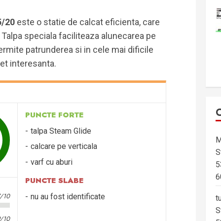
5/20
este o statie de calcat eficienta, care
 Talpa speciala faciliteaza alunecarea pe
permite patrunderea si in cele mai dificile
ret interesanta.
PUNCTE FORTE
talpa Steam Glide
M
calcare pe verticala
S
varf cu aburi
5
6
PUNCTE SLABE
7/10
nu au fost identificate
t
S
9/10