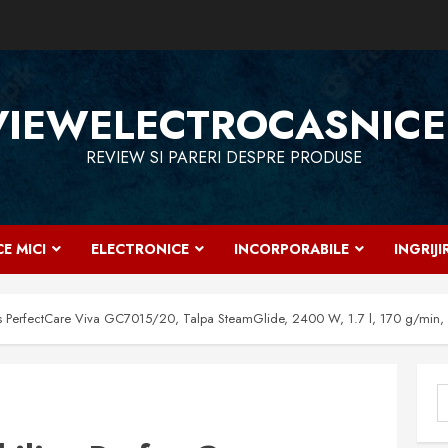
VIEWELECTROCASNICE
REVIEW SI PARERI DESPRE PRODUSE
E MICI
ELECTRONICE
INCORPORABILE
INGRIJ
lips PerfectCare Viva GC7015/20, Talpa SteamGlide, 2400 W, 1.7 l, 170 g/min,
C
d