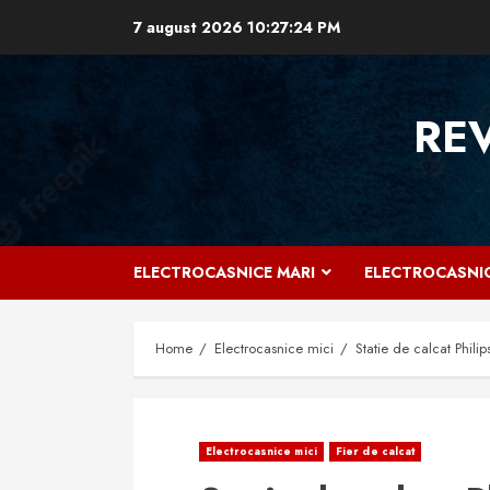
Skip
7 august 2026
10:27:25 PM
to
content
RE
ELECTROCASNICE MARI
ELECTROCASNIC
Home
Electrocasnice mici
Statie de calcat Phi
Electrocasnice mici
Fier de calcat