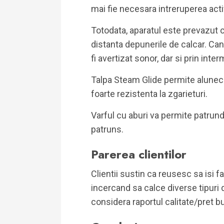
mai fie necesara intreruperea activ
Totodata, aparatul este prevazut c
distanta depunerile de calcar. Cand
fi avertizat sonor, dar si prin inte
Talpa Steam Glide permite alunecar
foarte rezistenta la zgarieturi.
Varful cu aburi va permite patrunde
patruns.
Parerea clientilor
Clientii sustin ca reusesc sa isi f
incercand sa calce diverse tipuri d
considera raportul calitate/pret b