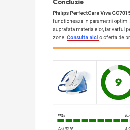
Concluzie
Philips PerfectCare Viva GC701
functioneaza in parametrii optimi.
suprafata materialelor, iar varful 
zone.
Consulta aici
o oferta de p
9
PRET
8.
CALITATE
8.