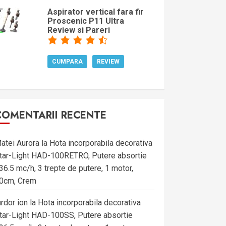
Aspirator vertical fara fir
Proscenic P11 Ultra
Review si Pareri
CUMPARA
REVIEW
COMENTARII RECENTE
atei Aurora
la
Hota incorporabila decorativa
tar-Light HAD-100RETRO, Putere absortie
36.5 mc/h, 3 trepte de putere, 1 motor,
0cm, Crem
urdor ion
la
Hota incorporabila decorativa
tar-Light HAD-100SS, Putere absortie