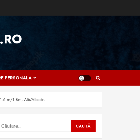
.RO
IRE PERSONALA
 1.6 m/1.8m, Alb/Albastru
aută
upă: