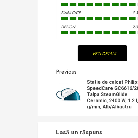
FIABILITATE
9.
DESIGN
9.
Continue
VEZI DETALII
Reading
Previous
Statie de calcat Philip
SpeedCare GC6616/2
Talpa SteamGlide
Ceramic, 2400 W, 1.2 l
g/min, Alb/Albastru
Lasă un răspuns