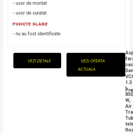
usor de montat
usor de curatat
PUNCTE SLABE
nu au fost identificate
Continue
Asp
far
VEZI DETALII
VEZI OFERTA
Reading
sa
ACTUALA
Sa
VC
1.3
l,
Pre
Pre
85
W,
pos
Air
Tra
Tu
tel
Ro