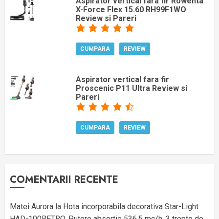
Aspirator vertical fara fir Rowenta
X-Force Flex 15.60 RH99F1WO
Review si Pareri
CUMPARA
REVIEW
Aspirator vertical fara fir
Proscenic P11 Ultra Review si
Pareri
CUMPARA
REVIEW
COMENTARII RECENTE
Matei Aurora
la
Hota incorporabila decorativa Star-Light
HAD-100RETRO, Putere absortie 536.5 mc/h, 3 trepte de