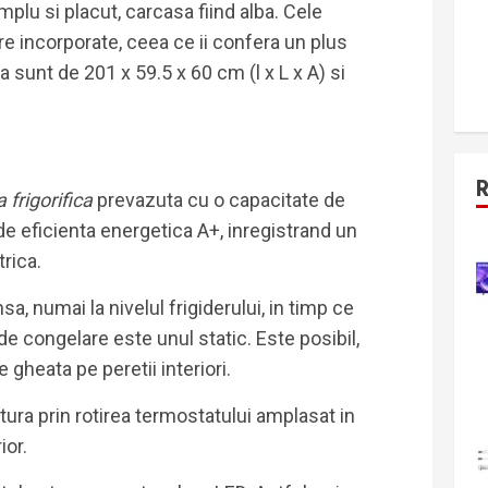
lu si placut, carcasa fiind alba. Cele
 incorporate, ceea ce ii confera un plus
 sunt de 201 x 59.5 x 60 cm (l x L x A) si
 frigorifica
prevazuta cu o capacitate de
a de eficienta energetica A+, inregistrand un
rica.
a, numai la nivelul frigiderului, in timp ce
de congelare este unul static. Este posibil,
 gheata pe peretii interiori.
tura prin rotirea termostatului amplasat in
ior.