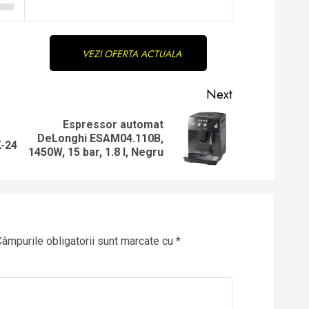
VEZI OFERTA ACTUALA
Next
Espressor automat
Previous
Next
DeLonghi ESAM04.110B,
-24
post:
post:
1450W, 15 bar, 1.8 l, Negru
Câmpurile obligatorii sunt marcate cu
*