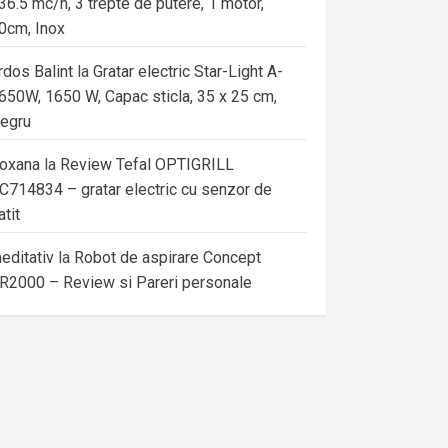
36.5 mc/h, 3 trepte de putere, 1 motor,
0cm, Inox
rdos Balint
la
Gratar electric Star-Light A-
650W, 1650 W, Capac sticla, 35 x 25 cm,
egru
oxana
la
Review Tefal OPTIGRILL
C714834 – gratar electric cu senzor de
atit
editativ
la
Robot de aspirare Concept
R2000 – Review si Pareri personale