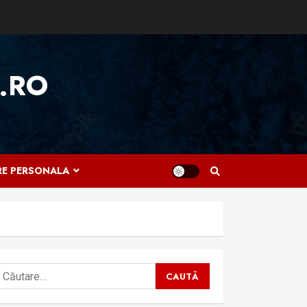
.RO
IRE PERSONALA
aută
upă: