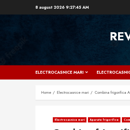
Skip
8 august 2026
9:27:46 AM
to
content
RE
ELECTROCASNICE MARI
ELECTROCASNIC
Home
Electrocasnice mari
Combina frigorifica A
Electrocasnice mari
Aparate frigorifice
Comb