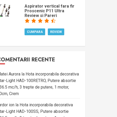
Aspirator vertical fara fir
Proscenic P11 Ultra
Review si Pareri
CUMPARA
REVIEW
COMENTARII RECENTE
atei Aurora
la
Hota incorporabila decorativa
tar-Light HAD-100RETRO, Putere absortie
36.5 mc/h, 3 trepte de putere, 1 motor,
0cm, Crem
urdor ion
la
Hota incorporabila decorativa
tar-Light HAD-100SS, Putere absortie