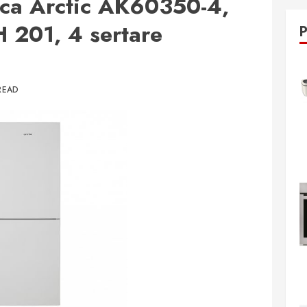
ica Arctic AK60350-4,
H 201, 4 sertare
READ