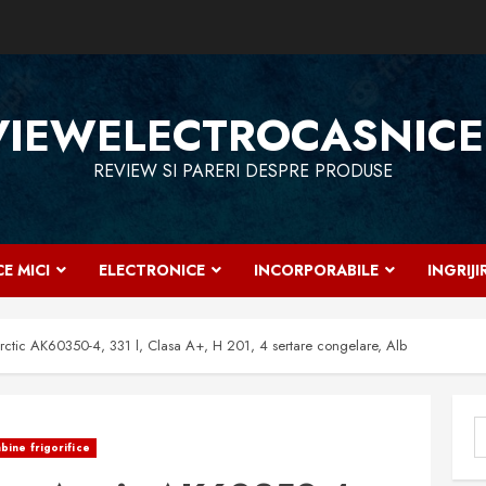
VIEWELECTROCASNICE
REVIEW SI PARERI DESPRE PRODUSE
E MICI
ELECTRONICE
INCORPORABILE
INGRIJ
rctic AK60350-4, 331 l, Clasa A+, H 201, 4 sertare congelare, Alb
C
ine frigorifice
d