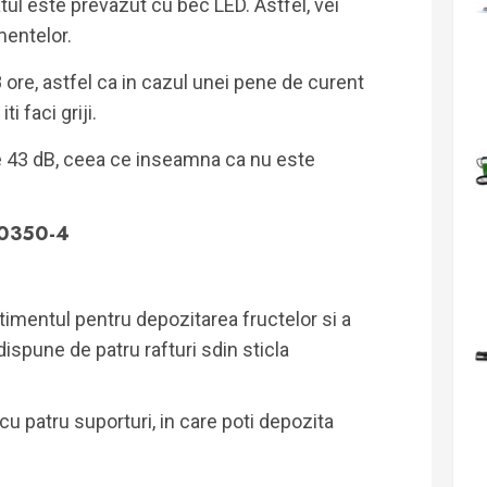
atul este prevazut cu bec LED. Astfel, vei
mentelor.
re, astfel ca in cazul unei pene de curent
i faci griji.
 43 dB, ceea ce inseamna ca nu este
60350-4
rtimentul pentru depozitarea fructelor si a
dispune de patru rafturi sdin sticla
cu patru suporturi, in care poti depozita