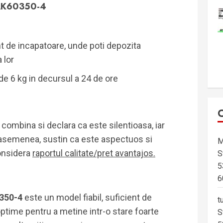
 AK60350-4
nt de incapatoare, unde poti depozita
 lor
e 6 kg in decursul a 24 de ore
 combina si declara ca este silentioasa, iar
 asemenea, sustin ca este aspectuos si
M
Considera
raportul calitate/pret avantajos.
S
5
6
0350-4
este un model fiabil, suficient de
t
optime pentru a metine intr-o stare foarte
S