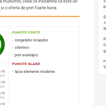
ara multumiti, ceea ce inseamna ca este un
5
6
si o oferta de pret foarte buna.
E
1
N
PUNCTE FORTE
R
congelator incapator
G
silentios
g
pret avantajos
m
PUNCTE SLABE
V
2/10
lipsa elemente moderne
0/10
4/10
9/10