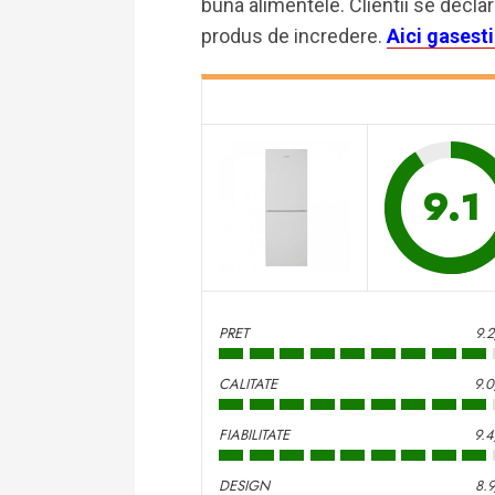
buna alimentele. Clientii se decl
produs de incredere.
Aici gasesti
9.1
PRET
9.
CALITATE
9.
FIABILITATE
9.
DESIGN
8.