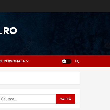
.RO
IRE PERSONALA
aută
upă: