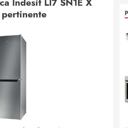
ca Indesit LI7 SN1E X
i pertinente