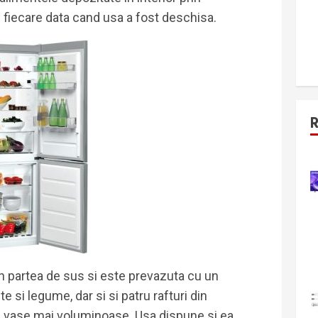
 fiecare data cand usa a fost deschisa.
in partea de sus si este prevazuta cu un
 si legume, dar si si patru rafturi din
si vase mai voluminoase. Usa dispune si ea