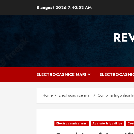
Skip
8 august 2026
7:40:53 AM
to
content
RE
ELECTROCASNICE MARI
ELECTROCASNIC
Home
Electrocasnice mari
Combina frigorifica In
Electrocasnice mari
Aparate frigorifice
Comb