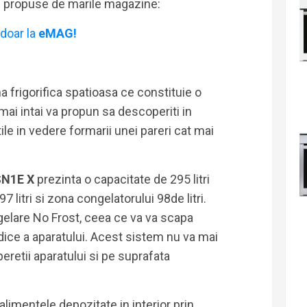
i propuse de marile magazine:
doar la
eMAG!
 frigorifica spatioasa ce constituie o
 mai intai va propun sa descoperiti in
ile in vedere formarii unei pareri cat mai
 SN1E X
prezinta o capacitate de 295 litri
97 litri si zona congelatorului 98de litri.
elare No Frost, ceea ce va va scapa
odice a aparatului. Acest sistem nu va mai
retii aparatului si pe suprafata
limentele depozitate in interior prin