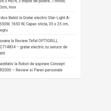
36.5 mc/h, 3 trepte de putere, 1 motor,
0cm, Inox
rdos Balint
la
Gratar electric Star-Light A-
650W, 1650 W, Capac sticla, 35 x 25 cm,
egru
oxana
la
Review Tefal OPTIGRILL
C714834 – gratar electric cu senzor de
atit
editativ
la
Robot de aspirare Concept
R2000 – Review si Pareri personale