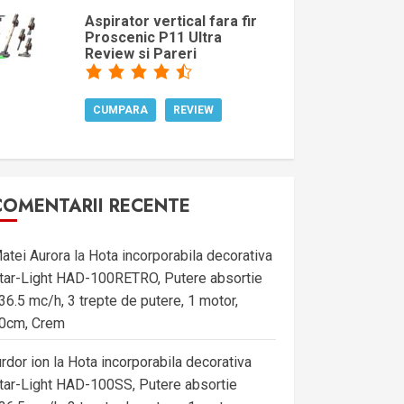
Aspirator vertical fara fir
Proscenic P11 Ultra
Review si Pareri
CUMPARA
REVIEW
COMENTARII RECENTE
atei Aurora
la
Hota incorporabila decorativa
tar-Light HAD-100RETRO, Putere absortie
36.5 mc/h, 3 trepte de putere, 1 motor,
0cm, Crem
urdor ion
la
Hota incorporabila decorativa
tar-Light HAD-100SS, Putere absortie