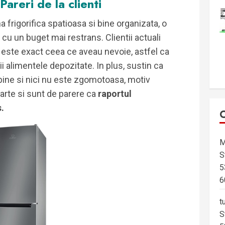
 Pareri de la clienti
 frigorifica spatioasa si bine organizata, o
 cu un buget mai restrans. Clientii actuali
e este exact ceea ce aveau nevoie, astfel ca
i alimentele depozitate. In plus, sustin ca
bine si nici nu este zgomotoasa, motiv
rte si sunt de parere ca
raportul
.
M
S
5
6
t
S