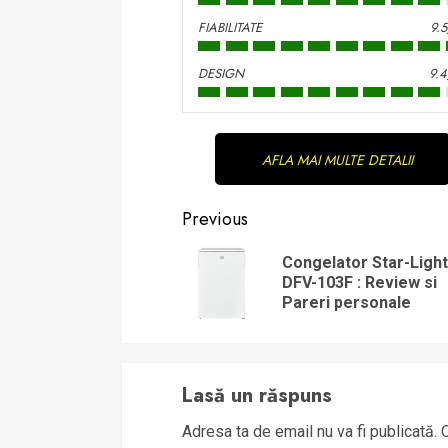
FIABILITATE
9.
DESIGN
9.
Continue
AFLA MAI MULTE DETALII
Reading
Previous
Congelator Star-Light
DFV-103F : Review si
Pareri personale
Lasă un răspuns
Adresa ta de email nu va fi publicată.