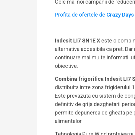
Cele mai noi campanii de reducer
Profita de ofertele de
Crazy Days
Indesit LI7 SN1E X
este o combina
alternativa accesibila ca pret. Dar
continuare mai multe informatii ut
obiective.
Combina frigorifica Indesit LI7
distribuita intre zona frigiderului 1
Este prevazuta cu sistem de cong
definitiv de grija dezghetarii peri
permite depunerea de gheata pe pe
alimentelor.
Tehnologia Pure Wind protejeaza a