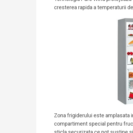
cresterea rapida a temperaturii de
Zona frigiderului este amplasata 
compartiment special pentru fructe
sticla securizata ce pot sustine 