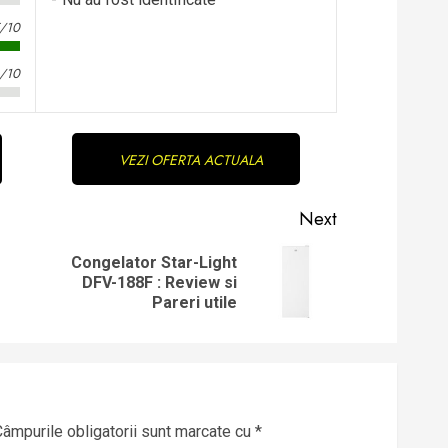
5/10
4/10
VEZI OFERTA ACTUALA
Next
Congelator Star-Light
Previous
Next
DFV-188F : Review si
post:
post:
Pareri utile
Câmpurile obligatorii sunt marcate cu
*