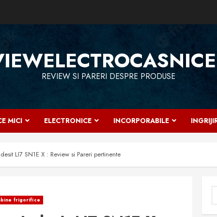
VIEWELECTROCASNICE
REVIEW SI PARERI DESPRE PRODUSE
E MICI
ELECTRONICE
INCORPORABILE
INGRIJ
desit LI7 SN1E X : Review si Pareri pertinente
C
ine frigorifice
d