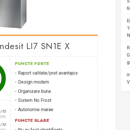
5
6
E
1
N
Indesit LI7 SN1E X
R
G
g
PUNCTE FORTE
Raport calitate/pret avantajos
m
V
Design modern
Organizare buna
Sistem No Frost
Autonomie marae
3/10
PUNCTE SLABE
3/10
Nu au fost identificate