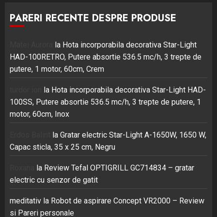
PARERI RECENTE DESPRE PRODUSE
Matei Aurora
la
Hota incorporabila decorativa Star-Light
HAD-100RETRO, Putere absortie 536.5 mc/h, 3 trepte de
putere, 1 motor, 60cm, Crem
turdor ion
la
Hota incorporabila decorativa Star-Light HAD-
100SS, Putere absortie 536.5 mc/h, 3 trepte de putere, 1
motor, 60cm, Inox
Erdos Balint
la
Gratar electric Star-Light A-1650W, 1650 W,
Capac sticla, 35 x 25 cm, Negru
Roxana
la
Review Tefal OPTIGRILL GC714834 – gratar
electric cu senzor de gatit
meditativ
la
Robot de aspirare Concept VR2000 – Review
si Pareri personale