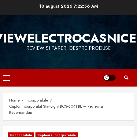
Skip
10 august 2026
7:22:57 AM
to
content
VIEWELECTROCASNICE
REVIEW SI PARERI DESPRE PRODUSE
Primary
Menu
Home
Incorporabile
Cuptor incorporabil Star-Light BOS-604TBL – Review si
Recomandari
Incorporabile
Cuptoare incorporabile