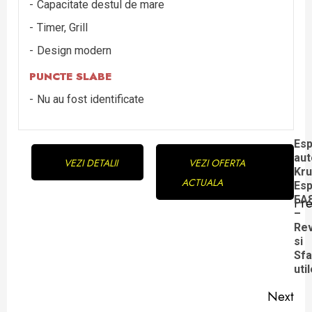
Capacitate destul de mare
Timer, Grill
Design modern
PUNCTE SLABE
Nu au fost identificate
Continue
Es
au
VEZI DETALII
VEZI OFERTA
Reading
Kr
ACTUALA
Esp
EA
Pre
Pre
–
Re
pos
si
Sfa
uti
Next