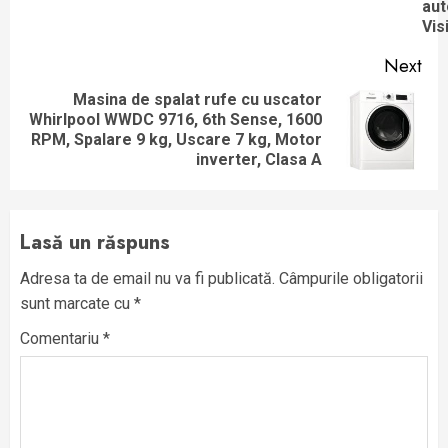
aut
Vis
Next
Masina de spalat rufe cu uscator
Whirlpool WWDC 9716, 6th Sense, 1600
Next
RPM, Spalare 9 kg, Uscare 7 kg, Motor
post:
inverter, Clasa A
Lasă un răspuns
Adresa ta de email nu va fi publicată.
Câmpurile obligatorii
sunt marcate cu
*
Comentariu
*