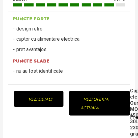
PUNCTE FORTE
design retro
cuptor cu alimentare electrica
pret avantajos
PUNCTE SLABE
nu au fost identificate
Continue
Cup
ele
VEZI DETALII
VEZI OFERTA
Reading
Ou
ACTUALA
MO
15
Pre
Pre
30L
23
pos
gra