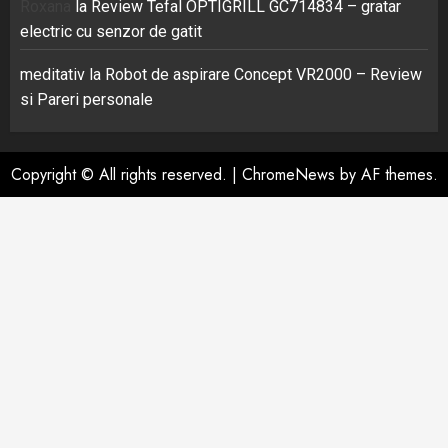
Roxana
la
Review Tefal OPTIGRILL GC714834 – gratar
electric cu senzor de gatit
meditativ
la
Robot de aspirare Concept VR2000 – Review
si Pareri personale
Copyright © All rights reserved.
|
ChromeNews
by AF themes.